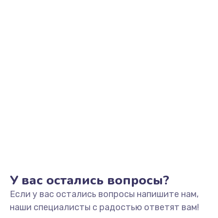
Заказать
Замена микрофона
1050 руб.
Заказать
Замена оперативной памяти
760 руб.
Заказать
Замена процессора
1545 руб.
Заказать
У вас остались вопросы?
Если у вас остались вопросы напишите нам,
Замена системы охлаждения
наши специалисты с радостью ответят вам!
1645 руб.