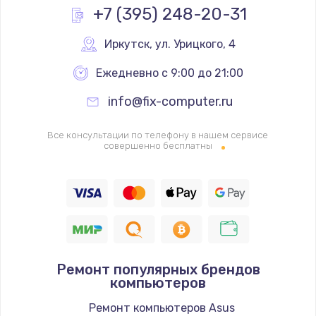
Заказать
+7 (395) 248-20-31
Ремонт цепей питания
Иркутск
,
 ул. Урицкого, 4
2500 руб.
Ежедневно с 9:00 до 21:00
Заказать
info@fix-computer.ru
Замена жесткого диска
Все консультации по телефону в нашем сервисе
660 руб.
совершенно бесплатны
Заказать
Установка драйверов
725 руб.
Заказать
Ремонт популярных брендов
Замена вебкамеры
компьютеров
1400 руб.
Ремонт компьютеров Asus