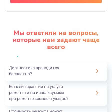
Заказать
Настройка BIOS
650 руб.
Мы ответили на вопросы,
Заказать
которые нам задают чаще
всего
Замена видеочипа
2500 руб.
Заказать
Диагностика проводится
бесплатно?
Ремонт разъема питания
845 руб.
Есть ли гарантия на услуги
Заказать
ремонта и на используемые
при ремонте комплектующие?
Замена видеокарты
1890 руб.
Стоимость ремонта может