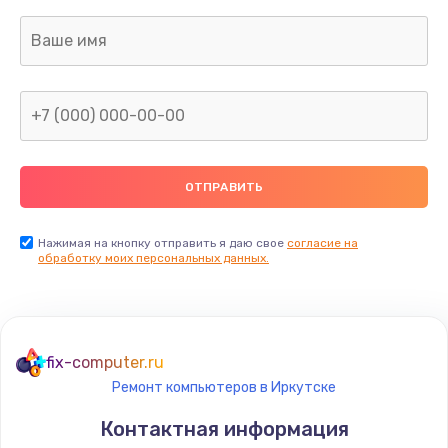
Заказать
Замена термопасты
1095 руб.
Заказать
Замена шлейфа матрицы
950 руб.
Заказать
Нажимая на кнопку отправить я даю свое
согласие на
обработку моих персональных данных.
Замена экрана
1095 руб.
Заказать
fix-computer.ru
Ремонт компьютеров в Иркутске
Замена северного моста
Контактная информация
1950 руб.