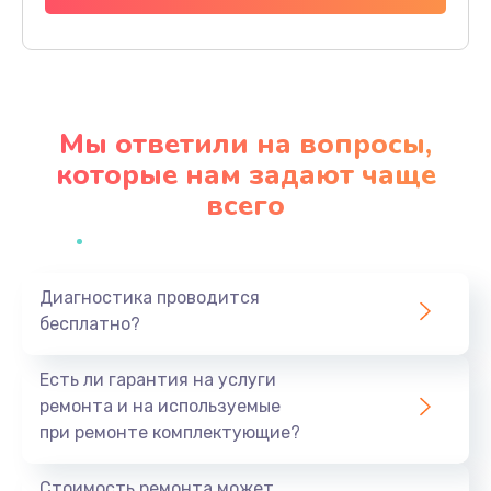
Заказать
Настройка BIOS
650 руб.
Мы ответили на вопросы,
Заказать
которые нам задают чаще
всего
Замена видеочипа
2500 руб.
Заказать
Диагностика проводится
бесплатно?
Ремонт разъема питания
845 руб.
Есть ли гарантия на услуги
Заказать
ремонта и на используемые
при ремонте комплектующие?
Замена видеокарты
1890 руб.
Стоимость ремонта может