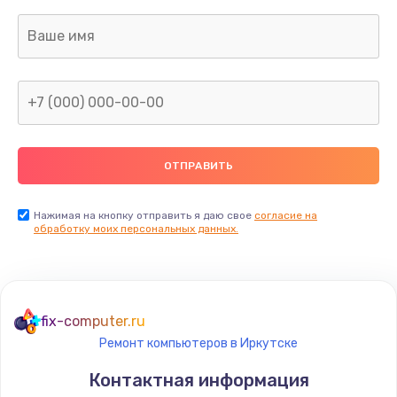
Заказать
Замена термопасты
1095 руб.
Заказать
Замена шлейфа матрицы
950 руб.
Заказать
Нажимая на кнопку отправить я даю свое
согласие на
обработку моих персональных данных.
Замена экрана
1095 руб.
Заказать
fix-computer.ru
Ремонт компьютеров в Иркутске
Замена северного моста
Контактная информация
1950 руб.