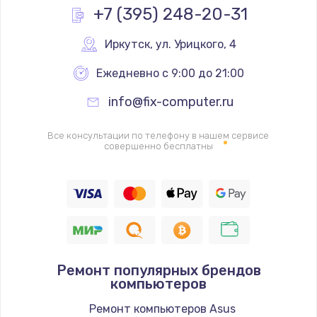
Заказать
+7 (395) 248-20-31
Ремонт цепей питания
Иркутск
,
 ул. Урицкого, 4
2500 руб.
Ежедневно с 9:00 до 21:00
Заказать
info@fix-computer.ru
Замена жесткого диска
Все консультации по телефону в нашем сервисе
660 руб.
совершенно бесплатны
Заказать
Установка драйверов
725 руб.
Заказать
Ремонт популярных брендов
Замена вебкамеры
компьютеров
1400 руб.
Ремонт компьютеров Asus