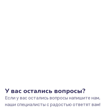
Заказать
Замена микрофона
1050 руб.
Заказать
Замена оперативной памяти
760 руб.
Заказать
Замена процессора
1545 руб.
Заказать
У вас остались вопросы?
Если у вас остались вопросы напишите нам,
Замена системы охлаждения
наши специалисты с радостью ответят вам!
1645 руб.