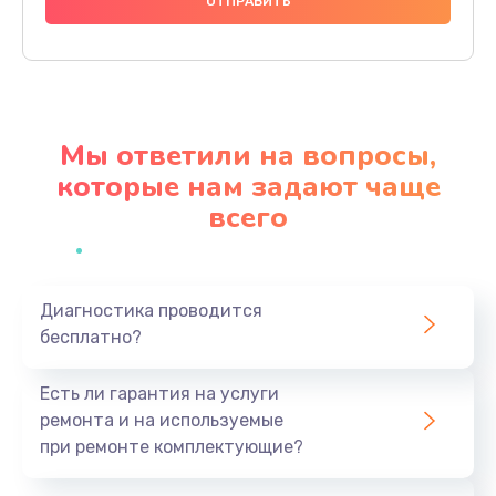
1200 руб.
Заказать
Настройка BIOS
650 руб.
Мы ответили на вопросы,
Заказать
которые нам задают чаще
всего
Замена видеочипа
2500 руб.
Заказать
Диагностика проводится
бесплатно?
Ремонт разъема питания
845 руб.
Есть ли гарантия на услуги
Заказать
ремонта и на используемые
при ремонте комплектующие?
Замена видеокарты
1890 руб.