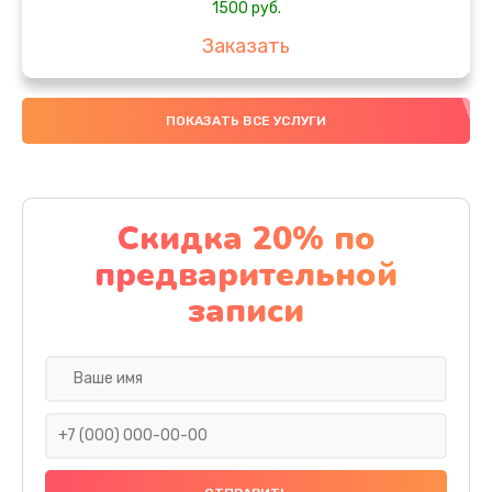
1500 руб.
Заказать
Замена южного моста
ПОКАЗАТЬ ВСЕ УСЛУГИ
1950 руб.
Заказать
Чистка от пыли
Скидка 20% по
1060 руб.
предварительной
Заказать
записи
Настройка ОС
930 руб.
Заказать
Ремонт подсветки