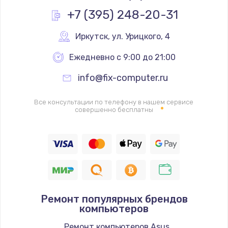
Заказать
+7 (395) 248-20-31
Ремонт цепей питания
Иркутск
,
 ул. Урицкого, 4
2500 руб.
Ежедневно с 9:00 до 21:00
Заказать
info@fix-computer.ru
Замена жесткого диска
Все консультации по телефону в нашем сервисе
660 руб.
совершенно бесплатны
Заказать
Установка драйверов
725 руб.
Заказать
Ремонт популярных брендов
Замена вебкамеры
компьютеров
1400 руб.
Ремонт компьютеров Asus