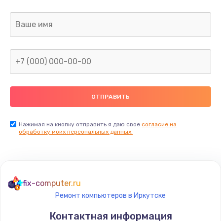
Заказать
Замена термопасты
1095 руб.
Заказать
Замена шлейфа матрицы
950 руб.
Заказать
Нажимая на кнопку отправить я даю свое
согласие на
обработку моих персональных данных.
Замена экрана
1095 руб.
Заказать
fix-computer.ru
Ремонт компьютеров в Иркутске
Замена северного моста
Контактная информация
1950 руб.