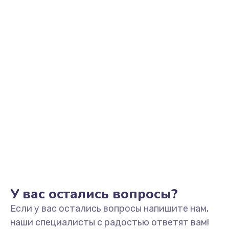
Заказать
Замена микрофона
1050 руб.
Заказать
Замена оперативной памяти
760 руб.
Заказать
Замена процессора
1545 руб.
Заказать
У вас остались вопросы?
Если у вас остались вопросы напишите нам,
Замена системы охлаждения
наши специалисты с радостью ответят вам!
1645 руб.