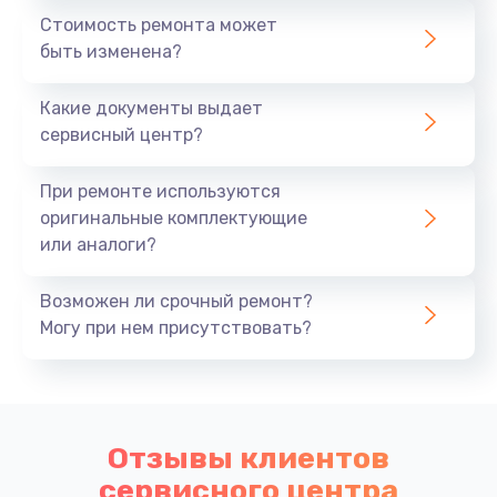
быстрый разряд батареи;
Стоимость ремонта может
не работают порты и разъемы;
быть изменена?
устройство перегревается;
отваливается wi-fi.
Какие документы выдает
Мы понимаем, как важно иметь работоспособный
сервисный центр?
компьютер, поэтому предлагаем быстрый и
качественный ремонт любых моделей независимо
При ремонте используются
от их года выпуска.
оригинальные комплектующие
или аналоги?
Профессиональный ремонт
компьютеров Apple в Иркутске. Ваша
Возможен ли срочный ремонт?
техника в надежных руках
Могу при нем присутствовать?
Наш сервисный центр гарантирует качественный
ремонт и профессиональное обслуживание вашего
компьютера Apple.
Отзывы клиентов
Услуги:
сервисного центра