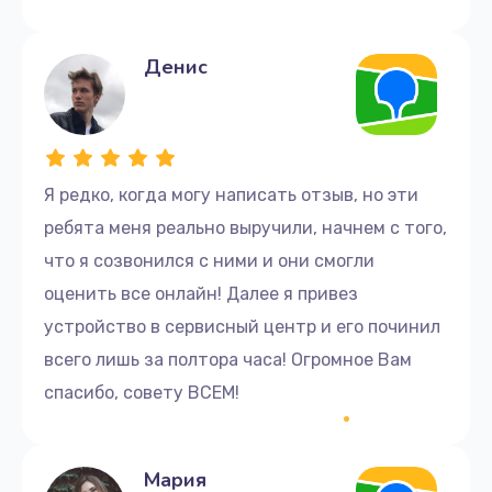
Обратитесь к нам для ремонта
Денис
компьютеров Apple в Иркутске
Если вы заметили сбои в работе вашего
компьютера, не откладывайте ремонт, а как можно
скорее обратитесь к нам. Мы приведем ваш
Я редко, когда могу написать отзыв, но эти
компьютер в рабочее состояние.
ребята меня реально выручили, начнем с того,
Для заказа услуг по ремонту свяжитесь с нами по
что я созвонился с ними и они смогли
телефону: +7 (395) 248-20-31 или приходите в
оценить все онлайн! Далее я привез
сервисный центр по адресу: ул. Урицкого, 4.
устройство в сервисный центр и его починил
Мы ценим ваше время, поэтому обещаем быстрый и
всего лишь за полтора часа! Огромное Вам
качественный ремонт компьютера Apple. Доверьте
спасибо, совету ВСЕМ!
свою технику нам и получите надежное
обслуживание с гарантией.
Мария