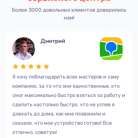
Более 3000 довольных клиентов доверились
Ремонт любых моделей и годов выпуска
нам!
компьютеров Apple.
Бесплатная диагностика неисправностей за
30 минут.
Замена комплектующих на оригинальные
Дмитрий
детали.
Гарантия на работы и комплектующие до 3
лет.
Бесплатный выезд мастера в течение 40
минут после оформления заявки.
Я хочу поблагодарить всех мастеров и саму
Скидка 20 % на ремонт по заявке,
компанию, за то что они единственные, кто
оформленной на сайте.
смог максимально быстро взяться за работу и
Наши мастера владеют передовыми методами
сделать настолько быстро, что не успев я
диагностики, используют специализированное
доехать до дома, как мне позвонили и
оборудование для быстрого и эффективного
сказали, что моя устройство готово! Все
ремонта и обладают глубокими знаниями о
отлично, советую!
технических особенностях компьютеров Apple.