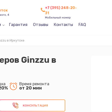
+7 (395) 248-20-
утск
31
кого, 4
Мобильный номер
и
Гарантия
Отзывы
Контакты
FAQ
zzu в Иркутске
ров Ginzzu в
дка
Время ремонта
20%
от 20 мин
КОНСУЛЬТАЦИЯ