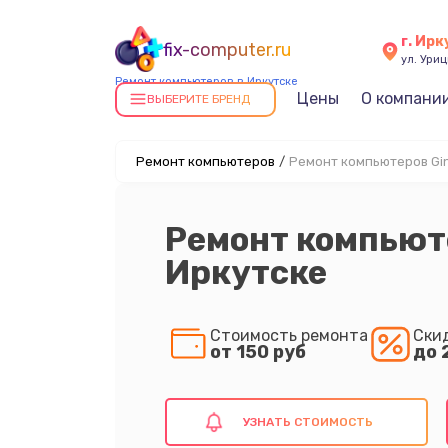
г. Ирк
fix-computer.ru
ул. Уриц
Ремонт компьютеров в Иркутске
Цены
О компани
ВЫБЕРИТЕ БРЕНД
Ремонт компьютеров
/
Ремонт компьютеров Gin
Ремонт компьюте
Иркутске
Стоимость ремонта
Ски
от 150 руб
до 
УЗНАТЬ СТОИМОСТЬ