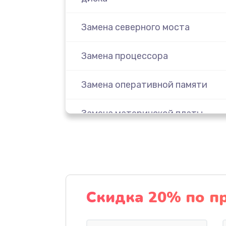
Замена северного моста
Замена процессора
Замена оперативной памяти
Замена материнской платы
Замена кулера
Замена звуковой платы
Скидка 20% по п
Замена видеоадаптера (видеок