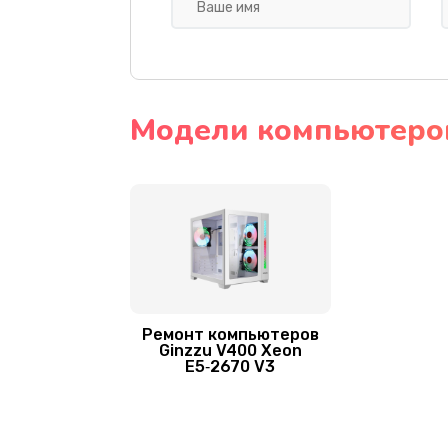
Замена блока питания
Замена HDD (замена жёсткого д
Чистка от пыли
Модели компьютеров
Ремонт компьютеров
Ginzzu V400 Xeon
E5‑2670 V3