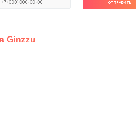
30 мин
1 год
иска)
40 мин
3 года
20 мин
3 года
 Ginzzu