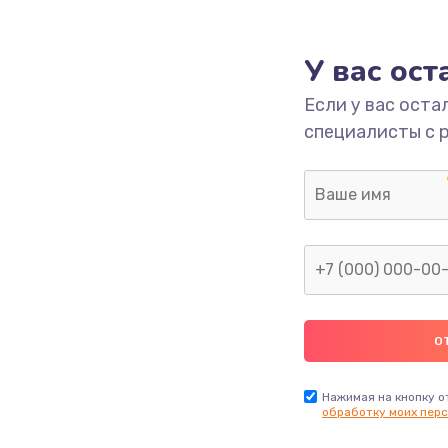
1000 руб.
Заказ
У вас ос
700 руб.
Заказ
Если у вас оста
специалисты с 
2500 руб.
Заказ
1400 руб.
Заказ
модуля
600 руб.
Заказ
1100 руб.
Заказ
900 руб.
Заказ
Нажимая на кнопку о
обработку моих перс
нфорки