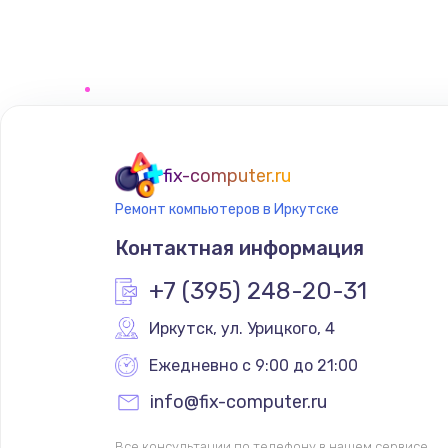
Замена сенсорного датчика
Замена сигнальной лампы
Замена системной платы
fix-computer.ru
Ремонт компьютеров в Иркутске
Замена температурного датчик
Контактная информация
Замена электроконфорки
+7 (395) 248-20-31
Иркутск
,
 ул. Урицкого, 4
Техобслуживание
Ежедневно с 9:00 до 21:00
Установка / подключение / дем
info@fix-computer.ru
Все консультации по телефону в нашем сервисе