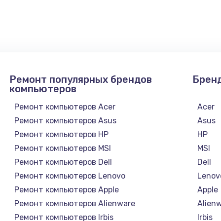
900 руб.
Заказ
1300 руб.
Заказ
1200 руб.
Заказ
Ремонт популярных брендов
Брен
1500 руб.
Заказ
компьютеров
Ремонт компьютеров Acer
Acer
а
2500 руб.
Заказ
Ремонт компьютеров Asus
Asus
Ремонт компьютеров HP
HP
1300 руб.
Заказ
Ремонт компьютеров MSI
MSI
Ремонт компьютеров Dell
Dell
900 руб.
Заказ
Ремонт компьютеров Lenovo
Lenov
Ремонт компьютеров Apple
Apple
онтаж
1300 руб.
Заказ
Ремонт компьютеров Alienware
Alien
Ремонт компьютеров Irbis
Irbis