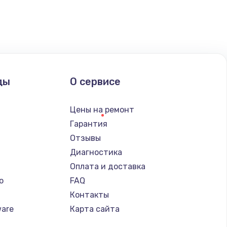
ать
ать
ать
ды
О сервисе
ать
Цены на ремонт
ать
Гарантия
Отзывы
ать
Диагностика
Оплата и доставка
ать
o
FAQ
Контакты
ать
ware
Карта сайта