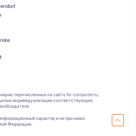
ать
erobot
u
ать
ать
nike
ать
t
ать
k
I
ать
арки, перечисленные на сайте fix-computer.ru,
с целью индивидуализации соответствующих
ать
авообладателя
 информационный характер и ни при каких
ать
ской Федерации.