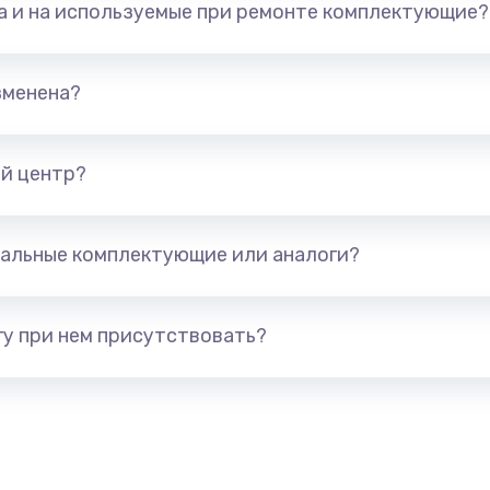
та и на используемые при ремонте комплектующие?
арты)
1800 руб.
Заказ
1300 руб.
Заказ
зменена?
650 руб.
Заказ
й центр?
1300 руб.
Заказ
альные комплектующие или аналоги?
400 руб.
Заказ
1000 руб.
Заказ
у при нем присутствовать?
900 руб.
Заказ
1200 руб.
Заказ