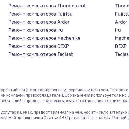
1400 руб.
Заказ
Ремонт компьютеров Thunderobot
Thund
Ремонт компьютеров Fujitsu
Fujits
1400 руб.
Заказ
Ремонт компьютеров Ardor
Ardor
Ремонт компьютеров iru
iru
580 руб.
Заказ
Ремонт компьютеров Machenike
Mache
Ремонт компьютеров DEXP
DEXP
500 руб.
Заказ
Ремонт компьютеров Teclast
Teclas
Ремонт компьютеров Intel
Intel
1000 руб.
Заказ
Ремонт компьютеров Beelink
Beelin
Ремонт компьютеров CHUWI
CHUW
700 руб.
Заказ
 гарантийным (не авторизованным) сервисным центром. Торговые м
ми компаний правообладателей. Обозначения используется не 
600 руб.
Заказ
отребителей о предоставляемых услугах в отношении техники пр
б услугах и ценах, предоставленная на нём, носит исключительно
850 руб.
Заказ
деляемой положениями Статьи 437 Гражданского кодекса Россий