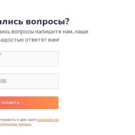
ать
тались вопросы?
ать
лись вопросы напишите нам, наши
радостью ответят вам!
ать
ать
ать
ать
ать
тправить я даю свое
согласие на
ональных данных.