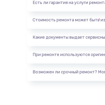
Есть ли гарантия на услуги ремон
Замена видеоадаптера (видеок
Замена, перепайка чипа
Стоимость ремонта может быть и
Замена HDMI-разъема
Какие документы выдает сервисны
Замена/Pемонт карбюратора
При ремонте используются оригин
Ремонт капиллярной трубки
Замена блока питания
Возможен ли срочный ремонт? Мог
Прошивка / разблокировка
Замена термостата