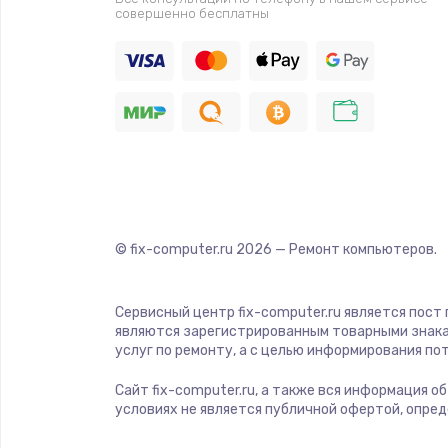
Прошивка
совершенно бесплатны
Ремонт платы электроники
Комплексная чистка
Замена датчиков
Замена шнура питания
© fix-computer.ru
2026
— Ремонт компьютеров.
Ремонт кнопки
Сервисный центр fix-computer.ru является пост
являются зарегистрированным товарными знака
Настройка
услуг по ремонту, а с целью информирования п
Сайт fix-computer.ru, а также вся информация о
Ремонт корпуса
условиях не является публичной офертой, опре