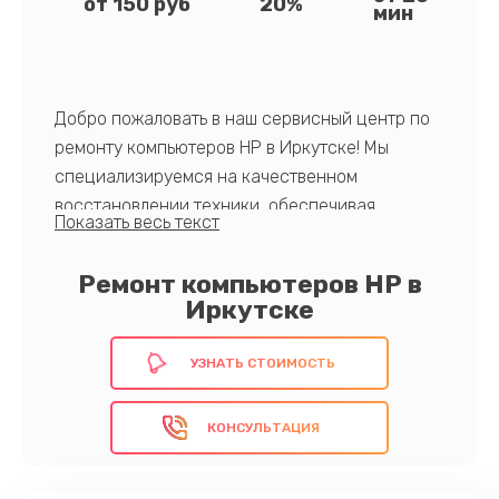
от 150 руб
20%
мин
Добро пожаловать в наш сервисный центр по
ремонту компьютеров HP в Иркутске! Мы
специализируемся на качественном
восстановлении техники, обеспечивая
быстрый и надежный ремонт вашего
компьютера.
Ремонт компьютеров HP в
Иркутске
Наши преимущества – опытные специалисты,
использование оригинальных компонентов, а
УЗНАТЬ СТОИМОСТЬ
также высокий стандарт обслуживания. Мы
гарантируем эффективное восстановление
КОНСУЛЬТАЦИЯ
функциональности вашего компьютера HP.
Поручите нам заботу о вашем устройстве и
оно снова будет работать на пике своей