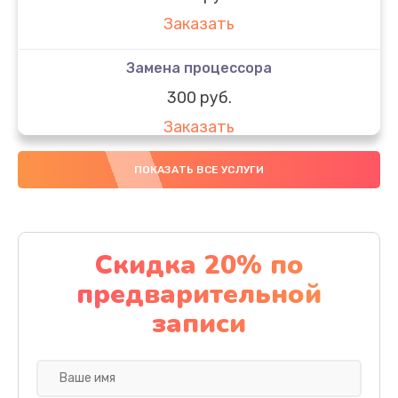
Заказать
Замена процессора
300 руб.
Заказать
Замена оперативной памяти
ПОКАЗАТЬ ВСЕ УСЛУГИ
150 руб.
Заказать
Скидка 20% по
Замена материнской платы
предварительной
500 руб.
записи
Заказать
Замена кулера