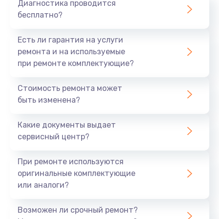
Диагностика проводится
подхватили вирусы и вредоносные
бесплатно?
программы, замедляющие работу компьютера;
не работает клавиатура, мышь или другие
Есть ли гарантия на услуги
периферийные устройства;
ремонта и на используемые
быстрый разряд батареи;
при ремонте комплектующие?
не работают порты и разъемы;
устройство перегревается;
Стоимость ремонта может
отваливается wi-fi.
быть изменена?
Мы понимаем, как важно иметь работоспособный
компьютер, поэтому предлагаем быстрый и
Какие документы выдает
качественный ремонт любых моделей независимо
сервисный центр?
от их года выпуска.
При ремонте используются
Профессиональный ремонт
оригинальные комплектующие
компьютеров HP в Иркутске. Ваша
или аналоги?
техника в надежных руках
Возможен ли срочный ремонт?
Наш сервисный центр гарантирует качественный