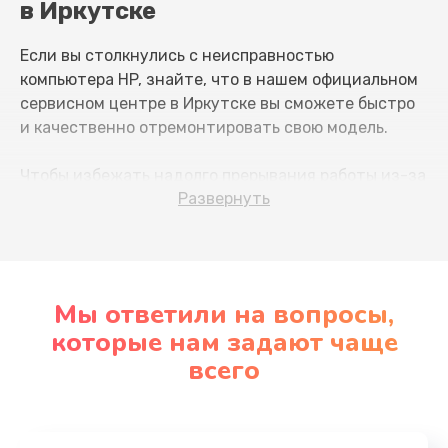
в Иркутске
Если вы столкнулись с неисправностью
компьютера HP, знайте, что в нашем официальном
сервисном центре в Иркутске вы сможете быстро
и качественно отремонтировать свою модель.
Чтобы избежать надолго прерывания работы из-за
Развернуть
поломки компьютера, обратите внимание на
признаки надвигающихся неприятностей.
Вот некоторые из самых распространенных
проблем, с которыми сталкиваются владельцы HP:
Мы ответили на вопросы,
которые нам задают чаще
при загрузке операционная система выдает
всего
ошибку;
происходят сбои в работе компьютера;
вы заметили проблемы с видеокартой,
монитором или другими компонентами;