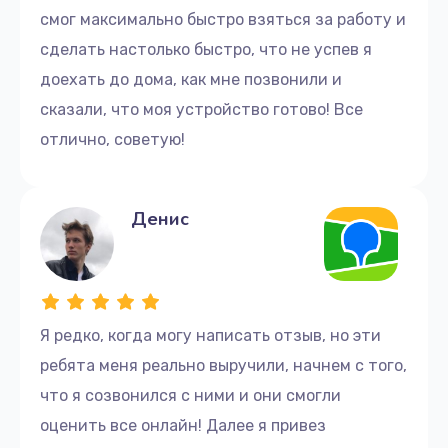
смог максимально быстро взяться за работу и
диагностики, используют специализированное
оборудование для быстрого и эффективного
сделать настолько быстро, что не успев я
ремонта и обладают глубокими знаниями о
доехать до дома, как мне позвонили и
технических особенностях компьютеров HP.
сказали, что моя устройство готово! Все
отлично, советую!
Обратитесь к нам для ремонта
компьютеров HP в Иркутске
Денис
Если вы заметили сбои в работе вашего
компьютера, не откладывайте ремонт, а как можно
скорее обратитесь к нам. Мы приведем ваш
компьютер в рабочее состояние.
Я редко, когда могу написать отзыв, но эти
Для заказа услуг по ремонту свяжитесь с нами по
телефону: +7 (395) 248-20-31 или приходите в
ребята меня реально выручили, начнем с того,
сервисный центр по адресу: ул. Урицкого, 4.
что я созвонился с ними и они смогли
оценить все онлайн! Далее я привез
Мы ценим ваше время, поэтому обещаем быстрый и