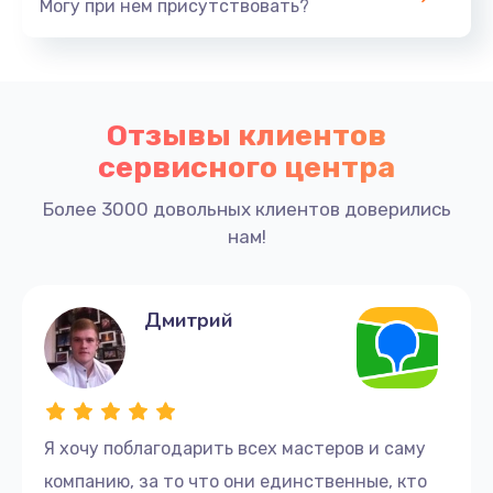
Могу при нем присутствовать?
ремонт и профессиональное обслуживание вашего
компьютера HP.
Услуги:
Отзывы клиентов
Ремонт любых моделей и годов выпуска
сервисного центра
компьютеров HP.
Более 3000 довольных клиентов доверились
Бесплатная диагностика неисправностей за
нам!
30 минут.
Замена комплектующих на оригинальные
детали.
Гарантия на работы и комплектующие до 3
Дмитрий
лет.
Бесплатный выезд мастера в течение 40
минут после оформления заявки.
Скидка 20 % на ремонт по заявке,
оформленной на сайте.
Я хочу поблагодарить всех мастеров и саму
компанию, за то что они единственные, кто
Наши мастера владеют передовыми методами