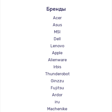
Ремонт компьютеров Intel
Заказать
Бренды
Ремонт компьютеров Beelink
Ремонт компьютеров CHUWI
Acer
Замена тачпада
Asus
1745 руб.
MSI
Заказать
Dell
Lenovo
Замена корпуса
Apple
890 руб.
Alienware
Заказать
Irbis
Thunderobot
Замена материнской платы
Ginzzu
1760 руб.
Fujitsu
Заказать
Ardor
iru
Machenike