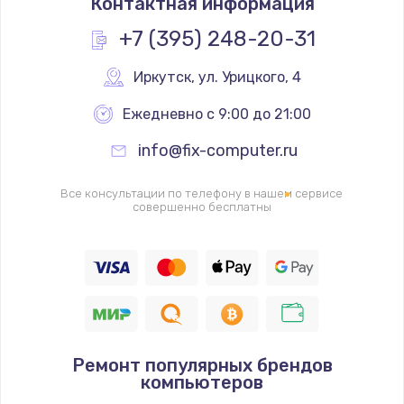
Контактная информация
2045 руб.
Заказать
+7 (395) 248-20-31
Ремонт разъема питания
Иркутск
,
 ул. Урицкого, 4
1090 руб.
Ежедневно с 9:00 до 21:00
Заказать
info@fix-computer.ru
Замена видеочипа
Все консультации по телефону в нашем сервисе
2745 руб.
совершенно бесплатны
Заказать
Настройка BIOS
995 руб.
Заказать
Ремонт популярных брендов
Ремонт подсветки
компьютеров
1200 руб.