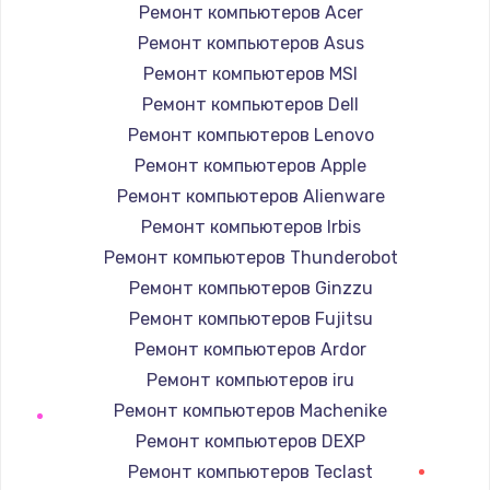
Ремонт компьютеров Acer
Заказать
Ремонт компьютеров Asus
Ремонт компьютеров MSI
Настройка ОС
Ремонт компьютеров Dell
1160 руб.
Ремонт компьютеров Lenovo
Заказать
Ремонт компьютеров Apple
Ремонт компьютеров Alienware
Чистка от пыли
Ремонт компьютеров Irbis
1060 руб.
Ремонт компьютеров Thunderobot
Заказать
Ремонт компьютеров Ginzzu
Ремонт компьютеров Fujitsu
Замена южного моста
Ремонт компьютеров Ardor
2750 руб.
Ремонт компьютеров iru
Заказать
Ремонт компьютеров Machenike
Ремонт компьютеров DEXP
Замена контроллера питания
Ремонт компьютеров Teclast
1490 руб.