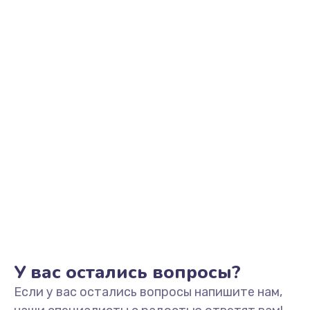
1500 руб.
Заказать
Замена звуковой карты
1500 руб.
Заказать
Замена USB порта
1245 руб.
Заказать
Замена разъёмов (HDMI, DVI, Дисплей порта)
390 руб.
Заказать
У вас остались вопросы?
Если у вас остались вопросы напишите нам,
Замена аккумулятора