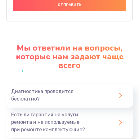
990 руб.
Заказать
Замена северного моста
2750 руб.
Мы ответили на вопросы,
Заказать
которые нам задают чаще
всего
Замена экрана
940 руб.
Заказать
Диагностика проводится
бесплатно?
Замена шлейфа матрицы
1095 руб.
Есть ли гарантия на услуги
Заказать
ремонта и на используемые
при ремонте комплектующие?
Замена термопасты