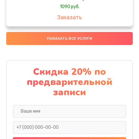
1090 руб.
Заказать
Замена вебкамеры
ПОКАЗАТЬ ВСЕ УСЛУГИ
1495 руб.
Заказать
Установка драйверов
Скидка 20% по
1000 руб.
предварительной
Заказать
записи
Замена SSD
1045 руб.
Заказать
Восстановление данных