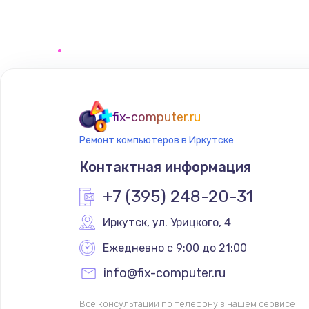
Замена тачпада
Замена корпуса
Замена материнской платы
fix-computer.ru
Ремонт компьютеров в Иркутске
Контактная информация
+7 (395) 248-20-31
Иркутск
,
 ул. Урицкого, 4
Ежедневно с 9:00 до 21:00
info@fix-computer.ru
Все консультации по телефону в нашем сервисе