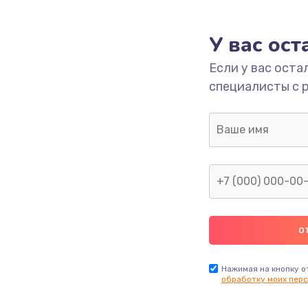
1090 руб.
Заказ
У вас ос
Если у вас оста
2745 руб.
Заказ
специалисты с 
995 руб.
Заказ
1200 руб.
Заказ
1160 руб.
Заказ
1060 руб.
Заказ
2750 руб.
Заказ
Нажимая на кнопку о
обработку моих перс
1490 руб.
Заказ