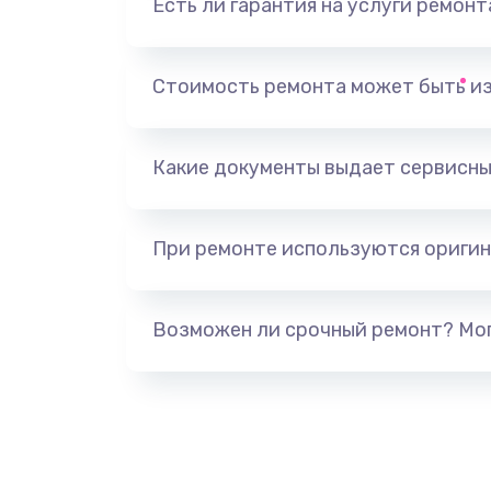
Есть ли гарантия на услуги ремон
Замена звуковой карты
Замена USB порта
Стоимость ремонта может быть и
Замена разъёмов (HDMI, DVI, Ди
порта)
Какие документы выдает сервисны
Замена аккумулятора
При ремонте используются оригин
Замена клавиатуры
Возможен ли срочный ремонт? Мог
Замена жесткого диска
Ремонт цепей питания
Замена видеокарты