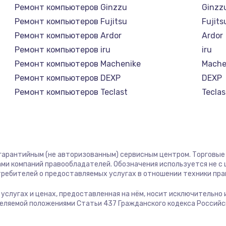
Ремонт компьютеров Ginzzu
Ginzz
Ремонт компьютеров Fujitsu
Fujits
Ремонт компьютеров Ardor
Ardor
Ремонт компьютеров iru
iru
Ремонт компьютеров Machenike
Mache
Ремонт компьютеров DEXP
DEXP
Ремонт компьютеров Teclast
Teclas
Ремонт компьютеров Intel
Intel
Ремонт компьютеров Beelink
Beelin
Ремонт компьютеров CHUWI
CHUW
 гарантийным (не авторизованным) сервисным центром. Торговые м
ми компаний правообладателей. Обозначения используется не 
отребителей о предоставляемых услугах в отношении техники пр
б услугах и ценах, предоставленная на нём, носит исключительно
деляемой положениями Статьи 437 Гражданского кодекса Россий