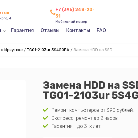
+7 (395) 248-20-
утск
31
кого, 4
Мобильный номер
и
Гарантия
Отзывы
Контакты
FAQ
 в Иркутске
/
TG01-2103ur 5S4G0EA
/
Замена HDD на SSD
Замена HDD на SS
TG01-2103ur 5S4
Ремонт компьютеров от 390 рублей;
Экспресс-ремонт до 2 часов;
Гарантия - до 3-х лет;