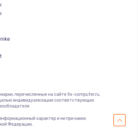
u
u
nike
t
k
I
арки, перечисленные на сайте fix-computer.ru,
с целью индивидуализации соответствующих
авообладателя
 информационный характер и ни при каких
ской Федерации.