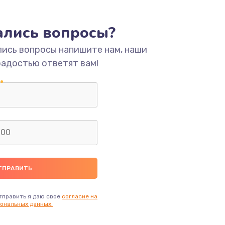
ать
тались вопросы?
лись вопросы напишите нам, наши
ать
радостью ответят вам!
ать
ать
ать
ать
ать
тправить я даю свое
согласие на
ональных данных.
ать