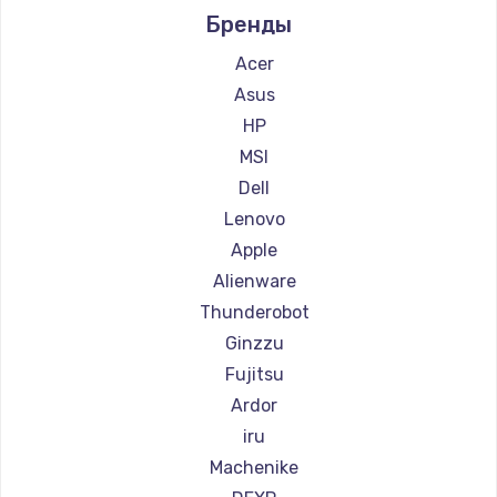
Заказать
Бренды
Ремонт компьютеров Beelink
Ремонт компьютеров CHUWI
Acer
Замена клавиатуры
Asus
660 руб.
HP
Заказать
MSI
Dell
Замена корпуса
Lenovo
1045 руб.
Apple
Заказать
Alienware
Thunderobot
Ремонт видеокарты
Ginzzu
1800 руб.
Fujitsu
Заказать
Ardor
iru
Machenike