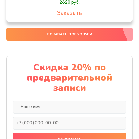
2620 руб.
Заказать
Чистка от пыли
ПОКАЗАТЬ ВСЕ УСЛУГИ
940 руб.
Заказать
Настройка ОС
Скидка 20% по
1060 руб.
предварительной
Заказать
записи
Настройка BIOS
1490 руб.
Заказать
Замена видеочипа