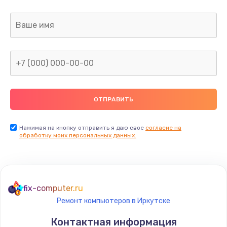
Заказать
Замена USB порта
895 руб.
Заказать
Замена звуковой карты
1490 руб.
Заказать
Нажимая на кнопку отправить я даю свое
согласие на
обработку моих персональных данных.
Замена микрофона
650 руб.
Заказать
fix-computer.ru
Ремонт компьютеров в Иркутске
Замена оперативной памяти
Контактная информация
670 руб.