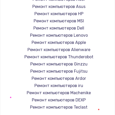
Заказать
Ремонт компьютеров Asus
Ремонт компьютеров HP
Замена экрана
Ремонт компьютеров MSI
920 руб.
Ремонт компьютеров Dell
Заказать
Ремонт компьютеров Lenovo
Ремонт компьютеров Apple
Замена северного моста
Ремонт компьютеров Alienware
2620 руб.
Ремонт компьютеров Thunderobot
Заказать
Ремонт компьютеров Ginzzu
Ремонт компьютеров Fujitsu
Замена SSD
Ремонт компьютеров Ardor
1490 руб.
Ремонт компьютеров iru
Заказать
Ремонт компьютеров Machenike
Ремонт компьютеров DEXP
Замена аккумулятора
Ремонт компьютеров Teclast
690 руб.
Ремонт компьютеров Intel