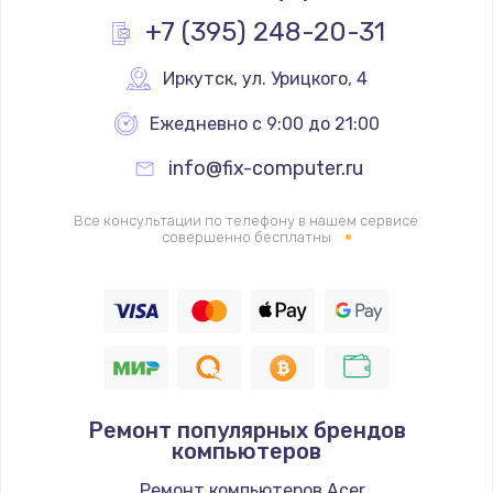
Заказать
+7 (395) 248-20-31
Замена процессора
Иркутск
,
 ул. Урицкого, 4
1620 руб.
Ежедневно с 9:00 до 21:00
Заказать
info@fix-computer.ru
Замена системы охлаждения
Все консультации по телефону в нашем сервисе
1545 руб.
совершенно бесплатны
Заказать
Замена термопасты
1390 руб.
Заказать
Ремонт популярных брендов
Замена шлейфа матрицы
компьютеров
1045 руб.
Ремонт компьютеров Acer