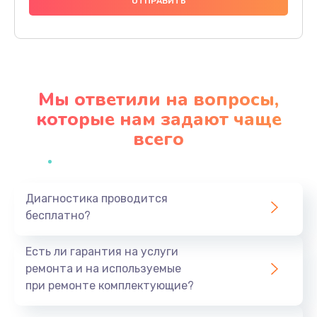
2990 руб.
Заказать
Ремонт разъема питания
920 руб.
Мы ответили на вопросы,
Заказать
которые нам задают чаще
всего
Замена видеокарты
2385 руб.
Заказать
Диагностика проводится
бесплатно?
Ремонт цепей питания
3900 руб.
Есть ли гарантия на услуги
Заказать
ремонта и на используемые
при ремонте комплектующие?
Замена жесткого диска
545 руб.