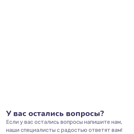
Заказать
Замена шим-контроллера
3900 руб.
Заказать
Замена динамика
670 руб.
Заказать
Замена тачпада
745 руб.
Заказать
У вас остались вопросы?
Если у вас остались вопросы напишите нам,
Замена разъёмов (HDMI, DVI, Дисплей порта)
наши специалисты с радостью ответят вам!
495 руб.