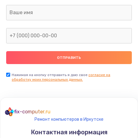
Заказать
Замена USB порта
895 руб.
Заказать
Замена звуковой карты
1490 руб.
Заказать
Нажимая на кнопку отправить я даю свое
согласие на
обработку моих персональных данных.
Замена микрофона
650 руб.
Заказать
fix-computer.ru
Ремонт компьютеров в Иркутске
Замена оперативной памяти
Контактная информация
670 руб.