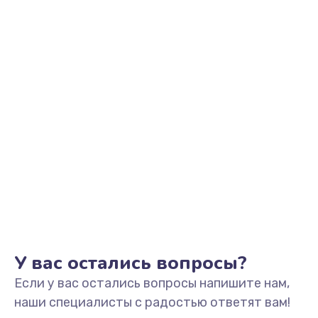
Заказать
Замена шим-контроллера
3900 руб.
Заказать
Замена динамика
670 руб.
Заказать
Замена тачпада
745 руб.
Заказать
У вас остались вопросы?
Если у вас остались вопросы напишите нам,
Замена разъёмов (HDMI, DVI, Дисплей порта)
наши специалисты с радостью ответят вам!
495 руб.