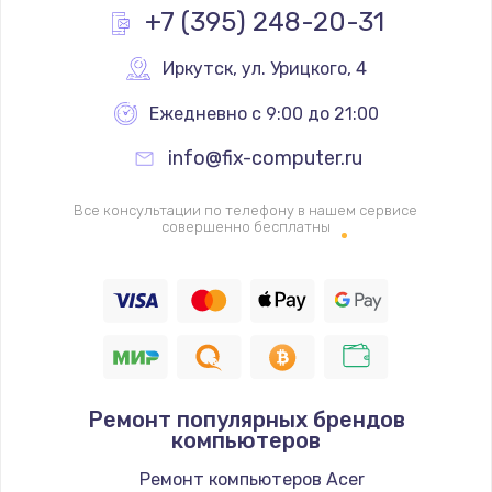
Заказать
+7 (395) 248-20-31
Замена процессора
Иркутск
,
 ул. Урицкого, 4
1620 руб.
Ежедневно с 9:00 до 21:00
Заказать
info@fix-computer.ru
Замена системы охлаждения
Все консультации по телефону в нашем сервисе
1545 руб.
совершенно бесплатны
Заказать
Замена термопасты
1390 руб.
Заказать
Ремонт популярных брендов
Замена шлейфа матрицы
компьютеров
1045 руб.
Ремонт компьютеров Acer