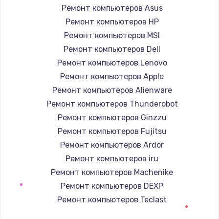
Заказать
Ремонт компьютеров Asus
Ремонт компьютеров HP
Замена экрана
Ремонт компьютеров MSI
920 руб.
Ремонт компьютеров Dell
Заказать
Ремонт компьютеров Lenovo
Ремонт компьютеров Apple
Замена северного моста
Ремонт компьютеров Alienware
2620 руб.
Ремонт компьютеров Thunderobot
Заказать
Ремонт компьютеров Ginzzu
Ремонт компьютеров Fujitsu
Замена SSD
Ремонт компьютеров Ardor
1490 руб.
Ремонт компьютеров iru
Заказать
Ремонт компьютеров Machenike
Ремонт компьютеров DEXP
Замена аккумулятора
Ремонт компьютеров Teclast
690 руб.
Ремонт компьютеров Intel