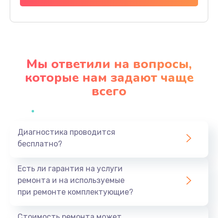
Заказать
Ремонт разъема питания
920 руб.
Мы ответили на вопросы,
Заказать
которые нам задают чаще
всего
Замена видеокарты
2385 руб.
Заказать
Диагностика проводится
бесплатно?
Ремонт цепей питания
3900 руб.
Есть ли гарантия на услуги
Заказать
ремонта и на используемые
при ремонте комплектующие?
Замена жесткого диска
545 руб.
Стоимость ремонта может