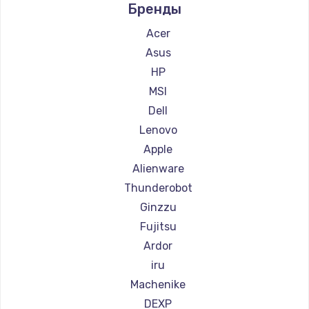
Заказать
Бренды
Ремонт компьютеров Beelink
Ремонт компьютеров CHUWI
Acer
Замена клавиатуры
Asus
660 руб.
HP
Заказать
MSI
Dell
Замена корпуса
Lenovo
1045 руб.
Apple
Заказать
Alienware
Thunderobot
Ремонт видеокарты
Ginzzu
1800 руб.
Fujitsu
Заказать
Ardor
iru
Machenike
DEXP