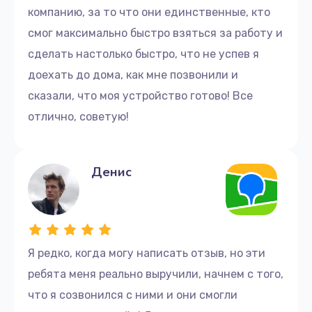
Скидка 20% на ремонт по заявке,
компанию, за то что они единственные, кто
оформленной на сайте.
смог максимально быстро взяться за работу и
Наши мастера владеют передовыми методами
сделать настолько быстро, что не успев я
диагностики, используют специализированное
доехать до дома, как мне позвонили и
оборудование для быстрого и эффективного
сказали, что моя устройство готово! Все
ремонта и обладают глубокими знаниями о
отлично, советую!
технических особенностях компьютеров Lenovo.
Обратитесь к нам для ремонта
Денис
компьютеров Lenovo в Иркутске
Если вы заметили сбои в работе вашего
компьютера, не откладывайте ремонт, а как можно
скорее обратитесь к нам. Мы приведем ваш
Я редко, когда могу написать отзыв, но эти
компьютер в рабочее состояние.
ребята меня реально выручили, начнем с того,
Для заказа услуг по ремонту свяжитесь с нами по
что я созвонился с ними и они смогли
телефону: +7 (395) 248-20-31 или приходите в