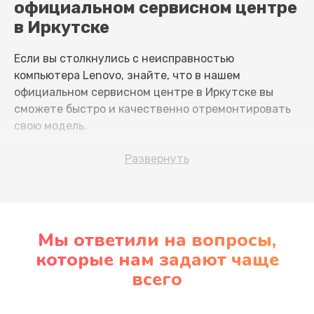
официальном сервисном центре
в Иркутске
Если вы столкнулись с неисправностью
компьютера Lenovo, знайте, что в нашем
официальном сервисном центре в Иркутске вы
сможете быстро и качественно отремонтировать
свою модель.
Развернуть
Чтобы избежать надолго прерывания работы из-за
поломки компьютера, обратите внимание на
признаки надвигающихся неприятностей.
Вот некоторые из самых распространенных
Мы ответили на вопросы,
проблем, с которыми сталкиваются владельцы
которые нам задают чаще
Lenovo:
всего
при загрузке операционная система выдает
ошибку;