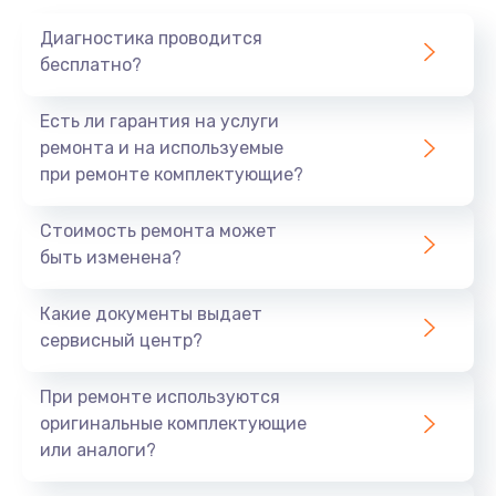
происходят сбои в работе компьютера;
Диагностика проводится
вы заметили проблемы с видеокартой,
бесплатно?
монитором или другими компонентами;
подхватили вирусы и вредоносные
Есть ли гарантия на услуги
программы, замедляющие работу компьютера;
ремонта и на используемые
не работает клавиатура, мышь или другие
при ремонте комплектующие?
периферийные устройства;
быстрый разряд батареи;
Стоимость ремонта может
не работают порты и разъемы;
быть изменена?
устройство перегревается;
отваливается wi-fi.
Какие документы выдает
Мы понимаем, как важно иметь работоспособный
сервисный центр?
компьютер, поэтому предлагаем быстрый и
качественный ремонт любых моделей независимо
При ремонте используются
от их года выпуска.
оригинальные комплектующие
или аналоги?
Профессиональный ремонт