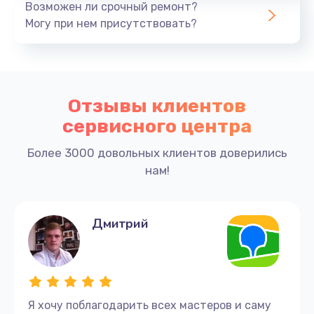
компьютеров Lenovo в Иркутске. Ваша
Возможен ли срочный ремонт?
техника в надежных руках
Могу при нем присутствовать?
Наш сервисный центр гарантирует качественный
ремонт и профессиональное обслуживание вашего
компьютера Lenovo.
Отзывы клиентов
Услуги:
сервисного центра
Более 3000 довольных клиентов доверились
Ремонт любых моделей и годов выпуска
нам!
компьютеров Lenovo.
Бесплатная диагностика неисправностей за
30 минут.
Замена комплектующих на оригинальные
Дмитрий
детали.
Гарантия на работы и комплектующие до 3
лет.
Бесплатный выезд мастера в течение 40
минут после оформления заявки.
Я хочу поблагодарить всех мастеров и саму