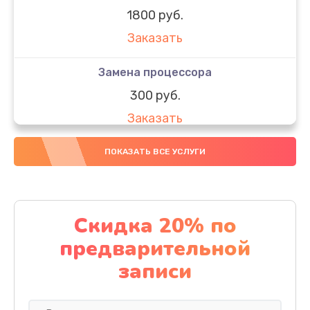
1800 руб.
Заказать
Замена процессора
300 руб.
Заказать
Замена оперативной памяти
ПОКАЗАТЬ ВСЕ УСЛУГИ
150 руб.
Заказать
Скидка 20% по
Замена материнской платы
предварительной
500 руб.
записи
Заказать