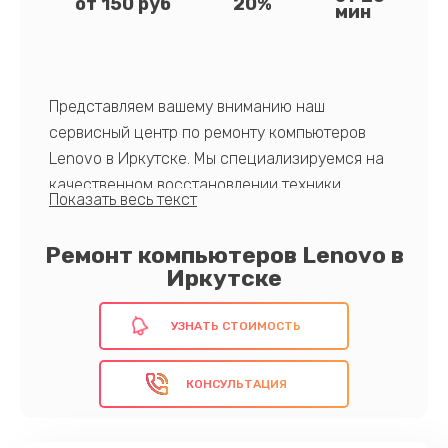
от 150 руб
20%
мин
Представляем вашему вниманию наш
сервисный центр по ремонту компьютеров
Lenovo в Иркутске. Мы специализируемся на
качественном восстановлении техники,
обеспечивая надежные и быстрые решения
для ваших устройств.
Ремонт компьютеров Lenovo в
Иркутске
Выбирая наш сервис, вы получаете доступ к
опытным специалистам, знакомым с
УЗНАТЬ СТОИМОСТЬ
особенностями продукции Lenovo,
использование оригинальных компонентов,
КОНСУЛЬТАЦИЯ
быструю диагностику и гарантированное
качество ремонта.