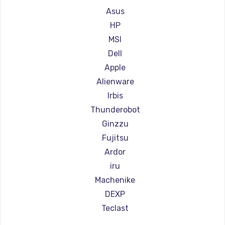
Asus
Настройка ОС
HP
MSI
1360 руб.
Dell
Заказать
Apple
Alienware
Замена петель
Irbis
1250 руб.
Thunderobot
Заказать
Ginzzu
Fujitsu
Настройка BIOS
Ardor
1260 руб.
iru
Заказать
Machenike
DEXP
Замена видеочипа
Teclast
2990 руб.
Intel