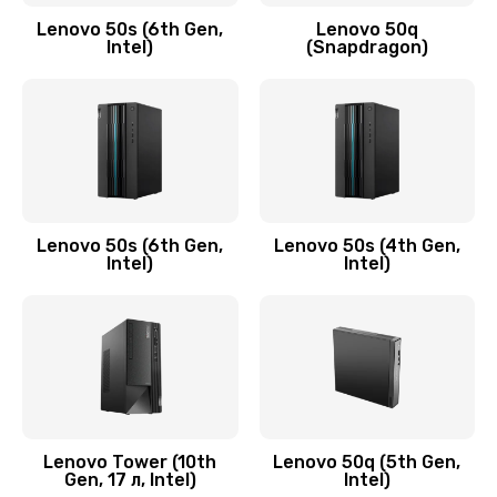
Заказать
Lenovo 50s (6th Gen,
Lenovo 50q
Intel)
(Snapdragon)
Замена аудио разъема
790 руб.
Заказать
Замена модуля HDMI
590 руб.
Lenovo 50s (6th Gen,
Lenovo 50s (4th Gen,
Intel)
Intel)
Заказать
Замена задней крышки устройства
790 руб.
Заказать
Замена микросхемы (звук, контроллер,
Lenovo Tower (10th
Lenovo 50q (5th Gen,
Gen, 17 л, Intel)
Intel)
процессор)