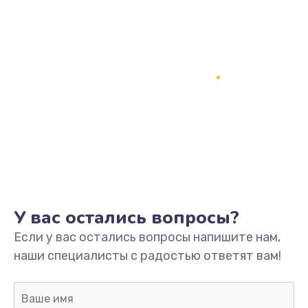
1200 руб.
Заказать
Замена кнопки включения
2150 руб.
Заказать
Замена оперативной памяти
760 руб.
Заказать
У вас остались вопросы?
Замена процессора
Если у вас остались вопросы напишите нам,
1800 руб.
наши специалисты с радостью ответят вам!
Заказать
Замена системы охлаждения