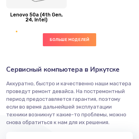
Замена вибро элемента
Lenovo 50a (4th Gen,
450 руб.
24, Intel)
Заказать
БОЛЬШЕ МОДЕЛЕЙ
Ремонт цепей питания платы
1490 руб.
Заказать
Сервисный компьютера в Иркутске
Восстановление дорожек платы
Аккуратно, быстро и качественно наши мастера
400 руб.
проведут ремонт девайса. На постремонтный
Заказать
период предоставляется гарантия, поэтому
если во время дальнейшей эксплуатации
Замена слухового динамика
техники возникнут какие-то проблемы, можно
снова обратиться к нам для их решения.
350 руб.
Заказать