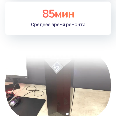
Заказать
85мин
Замена лотка SIM
790 руб.
Среднее время
ремонта
Заказать
Замена северного моста
2300 руб.
Заказать
Восстановление данных
990 руб.
Заказать
Замена SSD
895 руб.