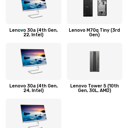
Чистка от пыли или влаги
1090 руб.
Заказать
Lenovo 30a (4th Gen,
Lenovo M70q Tiny (3rd
Ремонт элементов корпуса
22, Intel)
Gen)
890 руб.
Заказать
Ремонт шлейфа
690 руб.
Lenovo 30a (4th Gen,
Lenovo Tower 5 (10th
Заказать
24, Intel)
Gen, 30L, AMD)
Замена камеры (внешней или внутренней)
450 руб.
Заказать