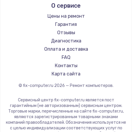
Заказать
О сервисе
Beelink
CHUWI
Цены на ремонт
Ремонт разъема питания
Гарантия
1330 руб.
Отзывы
Заказать
Диагностика
Оплата и доставка
Замена видеокарты
FAQ
2100 руб.
Контакты
Заказать
Карта сайта
© fix-computer.ru
2026
— Ремонт компьютеров.
Ремонт цепей питания
3000 руб.
Сервисный центр fix-computer.ru является пост
гарантийным (не авторизованным) сервисным центром.
Заказать
Торговые марки, перечисленные на сайте fix-computer.ru,
являются зарегистрированным товарными знаками
Замена материнской платы
компаний правообладателей. Обозначения используется не
с целью индивидуализации соответствующих услуг по
1590 руб.