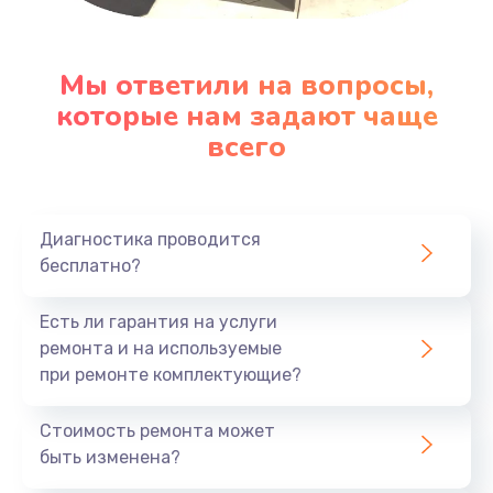
Заказать
Замена клавиатуры
Мы ответили на вопросы,
которые нам задают чаще
1290 руб.
всего
Заказать
Замена корпуса
890 руб.
Диагностика проводится
бесплатно?
Заказать
Есть ли гарантия на услуги
Замена тачпада
ремонта и на используемые
990 руб.
при ремонте комплектующие?
Заказать
Стоимость ремонта может
Замена динамика
быть изменена?