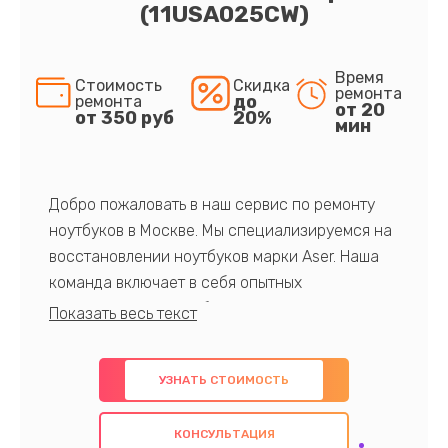
(11USA025CW)
Время
Стоимость
Скидка
ремонта
до
ремонта
от 20
от 350 руб
20%
мин
Добро пожаловать в наш сервис по ремонту
ноутбуков в Москве. Мы специализируемся на
восстановлении ноутбуков марки Aser. Наша
команда включает в себя опытных
профессионалов с обширными знаниями и
многолетним опытом в данной области. Мы
предлагаем быстрый и качественный ремонт с
УЗНАТЬ СТОИМОСТЬ
использованием оригинальных компонентов, а
также гарантируем качество всех
КОНСУЛЬТАЦИЯ
проведенных работ. Наша цель - предоставить