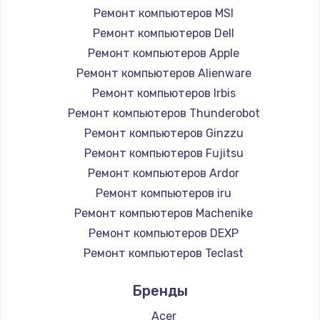
Ремонт компьютеров MSI
Замена HDMI
Ремонт компьютеров Dell
1200 руб.
Ремонт компьютеров Apple
Заказать
Ремонт компьютеров Alienware
Ремонт компьютеров Irbis
Установка драйверов
Ремонт компьютеров Thunderobot
950 руб.
Ремонт компьютеров Ginzzu
Заказать
Ремонт компьютеров Fujitsu
Ремонт компьютеров Ardor
Замена жесткого диска
Ремонт компьютеров iru
1000 руб.
Ремонт компьютеров Machenike
Ремонт компьютеров DEXP
Заказать
Ремонт компьютеров Teclast
Чистка от пыли
Ремонт компьютеров Intel
Бренды
Ремонт компьютеров Beelink
1330 руб.
Ремонт компьютеров CHUWI
Acer
Заказать