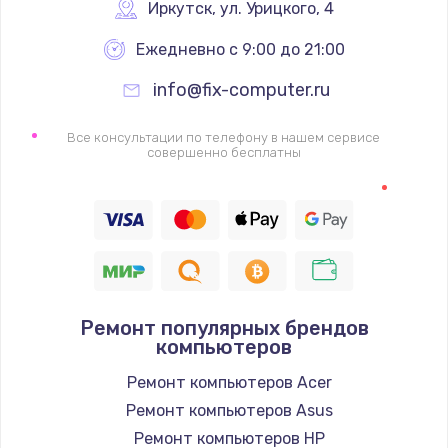
Иркутск
,
 ул. Урицкого, 4
Замена вебкамеры
1340 руб.
Ежедневно с 9:00 до 21:00
Заказать
info@fix-computer.ru
Ремонт петель крышки
Все консультации по телефону в нашем сервисе
совершенно бесплатны
990 руб.
Заказать
Настройка Wi-Fi
1260 руб.
Заказать
Ремонт популярных брендов
компьютеров
Замена шим-контроллера
Ремонт компьютеров Acer
3900 руб.
Ремонт компьютеров Asus
Заказать
Ремонт компьютеров HP