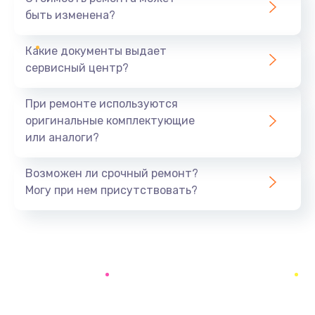
быть изменена?
Заказать
Какие документы выдает
Замена задней крышки устройства
сервисный центр?
790 руб.
Заказать
При ремонте используются
оригинальные комплектующие
Замена микросхемы (звук, контроллер,
или аналоги?
процессор)
2100 руб.
Возможен ли срочный ремонт?
Заказать
Могу при нем присутствовать?
Замена кнопки включения/выключения
600 руб.
Заказать
Замена разъема Micro, USB