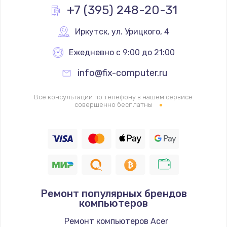
+7 (395) 248-20-31
Заказать
Иркутск
,
 ул. Урицкого, 4
Замена слухового динамика
Ежедневно с 9:00 до 21:00
350 руб.
Заказать
info@fix-computer.ru
Настройка программного обеспечения
Все консультации по телефону в нашем сервисе
совершенно бесплатны
500 руб.
Заказать
Прошивка устройства (с сохранением данных)
3300 руб.
Заказать
Ремонт популярных брендов
компьютеров
Прошивка устройства (без сохранения данных)
Ремонт компьютеров Acer
550 руб.