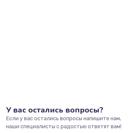
590 руб.
Заказать
Замена шлейфа кнопок, дисплея
600 руб.
Заказать
Чистка от пыли или влаги
1090 руб.
Заказать
Ремонт элементов корпуса
890 руб.
У вас остались вопросы?
Заказать
Если у вас остались вопросы напишите нам,
Ремонт шлейфа
наши специалисты с радостью ответят вам!