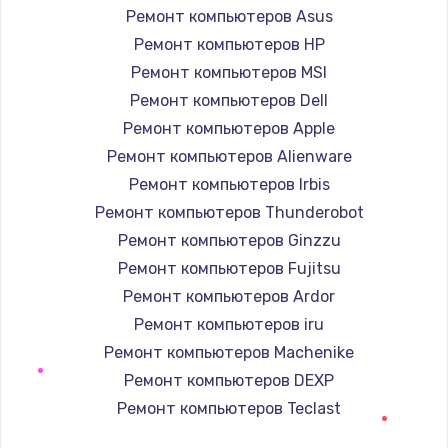
Ремонт компьютеров Asus
Заказать
Ремонт компьютеров HP
Ремонт компьютеров MSI
Замена лотка Flash
Ремонт компьютеров Dell
750 руб.
Ремонт компьютеров Apple
Заказать
Ремонт компьютеров Alienware
Ремонт компьютеров Irbis
Замена лотка SIM
Ремонт компьютеров Thunderobot
790 руб.
Ремонт компьютеров Ginzzu
Заказать
Ремонт компьютеров Fujitsu
Ремонт компьютеров Ardor
Замена северного моста
Ремонт компьютеров iru
2300 руб.
Ремонт компьютеров Machenike
Заказать
Ремонт компьютеров DEXP
Ремонт компьютеров Teclast
Восстановление данных
Ремонт компьютеров Intel
990 руб.