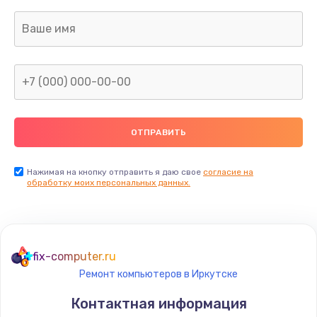
690 руб.
Заказать
Замена камеры (внешней или внутренней)
450 руб.
Заказать
Замена вибро элемента
450 руб.
Нажимая на кнопку отправить я даю свое
согласие на
Заказать
обработку моих персональных данных.
Ремонт цепей питания платы
1490 руб.
fix-computer.ru
Заказать
Ремонт компьютеров в Иркутске
Восстановление дорожек платы
Контактная информация
400 руб.