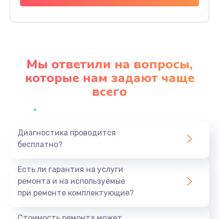
Заказать
Замена разъема питания
790 руб.
Мы ответили на вопросы,
Заказать
которые нам задают чаще
всего
Замена мультиконтроллера
1190 руб.
Заказать
Диагностика проводится
бесплатно?
Замена аудио разъема
790 руб.
Есть ли гарантия на услуги
Заказать
ремонта и на используемые
при ремонте комплектующие?
Замена модуля HDMI
590 руб.
Стоимость ремонта может