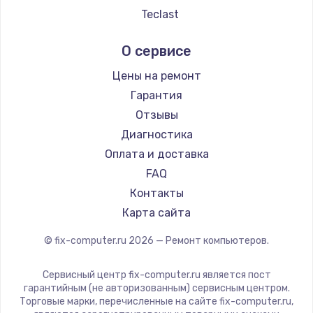
Заказать
Teclast
Intel
Замена динамика
О сервисе
Beelink
1500 руб.
CHUWI
Цены на ремонт
Заказать
Гарантия
Отзывы
Замена экрана
Диагностика
1530 руб.
Оплата и доставка
Заказать
FAQ
Контакты
Замена шлейфа матрицы
Карта сайта
1130 руб.
© fix-computer.ru
2026
— Ремонт компьютеров.
Заказать
Сервисный центр fix-computer.ru является пост
Замена USB порта
гарантийным (не авторизованным) сервисным центром.
1290 руб.
Торговые марки, перечисленные на сайте fix-computer.ru,