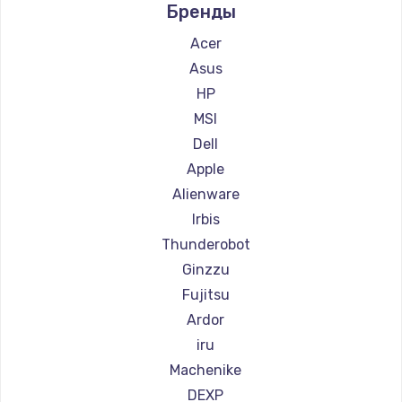
Бренды
Ремонт компьютеров Beelink
Заказать
Ремонт компьютеров CHUWI
Acer
Замена SSD
Asus
895 руб.
HP
MSI
Заказать
Dell
Замена клавиатуры
Apple
1290 руб.
Alienware
Irbis
Заказать
Thunderobot
Замена корпуса
Ginzzu
890 руб.
Fujitsu
Заказать
Ardor
iru
Замена тачпада
Machenike
990 руб.
DEXP