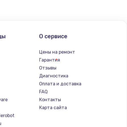
ать
ать
ды
О сервисе
ать
Цены на ремонт
ать
Гарантия
Отзывы
ать
Диагностика
Оплата и доставка
ать
FAQ
ware
Контакты
ать
Карта сайта
erobot
ать
u