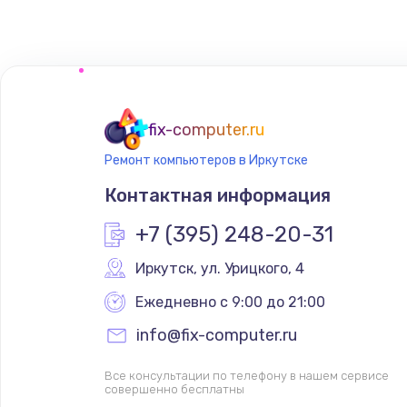
Восстановление данных
Замена SSD
Замена клавиатуры
fix-computer.ru
Ремонт компьютеров в Иркутске
Замена корпуса
Контактная информация
Замена тачпада
+7 (395) 248-20-31
Иркутск
,
 ул. Урицкого, 4
Замена динамика
Ежедневно с 9:00 до 21:00
Замена экрана
info@fix-computer.ru
Все консультации по телефону в нашем сервисе
Замена шлейфа матрицы
совершенно бесплатны