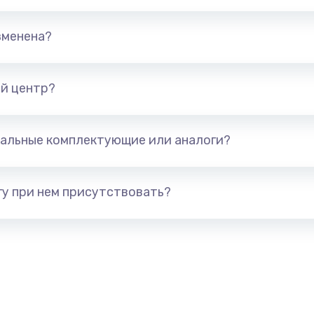
600 руб.
Заказ
зменена?
1090 руб.
Заказ
890 руб.
Заказ
й центр?
690 руб.
Заказ
альные комплектующие или аналоги?
утренней)
450 руб.
Заказ
у при нем присутствовать?
450 руб.
Заказ
1490 руб.
Заказ
ы
400 руб.
Заказ