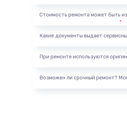
Замена шлейфа кнопок, дисплея
Стоимость ремонта может быть и
Чистка от пыли или влаги
Ремонт элементов корпуса
Какие документы выдает сервисны
Ремонт шлейфа
При ремонте используются оригин
Замена камеры (внешней или вн
Возможен ли срочный ремонт? Мог
Замена вибро элемента
Ремонт цепей питания платы
Восстановление дорожек плат