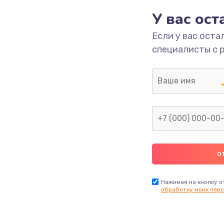
350 руб.
Заказ
У вас ос
Если у вас оста
ечения
500 руб.
Заказ
специалисты с 
ением
3300 руб.
Заказ
анения
550 руб.
Заказ
750 руб.
Заказ
790 руб.
Заказ
Нажимая на кнопку о
обработку моих перс
2300 руб.
Заказ