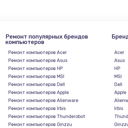
990 руб.
Заказ
895 руб.
Заказ
Ремонт популярных брендов
Брен
1290 руб.
Заказ
компьютеров
Ремонт компьютеров Acer
Acer
890 руб.
Заказ
Ремонт компьютеров Asus
Asus
Ремонт компьютеров HP
HP
990 руб.
Заказ
Ремонт компьютеров MSI
MSI
Ремонт компьютеров Dell
Dell
1500 руб.
Заказ
Ремонт компьютеров Apple
Apple
Ремонт компьютеров Alienware
Alien
1530 руб.
Заказ
Ремонт компьютеров Irbis
Irbis
Ремонт компьютеров Thunderobot
Thund
1130 руб.
Заказ
Ремонт компьютеров Ginzzu
Ginzz