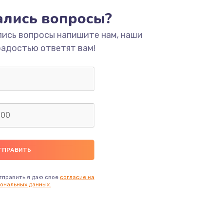
ать
тались вопросы?
лись вопросы напишите нам, наши
ать
радостью ответят вам!
ать
ать
ать
ать
тправить я даю свое
согласие на
ональных данных.
ать