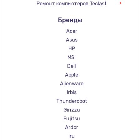
Ремонт компьютеров Teclast
Восстановление данных
Ремонт компьютеров Intel
990 руб.
Бренды
Ремонт компьютеров Beelink
Заказать
Ремонт компьютеров CHUWI
Acer
Замена SSD
Asus
895 руб.
HP
MSI
Заказать
Dell
Замена клавиатуры
Apple
1290 руб.
Alienware
Irbis
Заказать
Thunderobot
Замена корпуса
Ginzzu
890 руб.
Fujitsu
Заказать
Ardor
iru