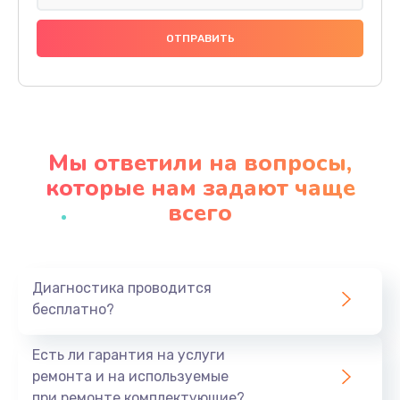
Замена тачскрина
740 руб.
Заказать
Замена разъема питания
790 руб.
Мы ответили на вопросы,
Заказать
которые нам задают чаще
всего
Замена мультиконтроллера
1190 руб.
Заказать
Диагностика проводится
бесплатно?
Замена аудио разъема
790 руб.
Есть ли гарантия на услуги
Заказать
ремонта и на используемые
при ремонте комплектующие?