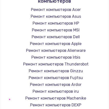
компьютеров
Прошивка устройства (без сохранения данных)
Ремонт компьютеров Acer
550 руб.
Ремонт компьютеров Asus
Заказать
Ремонт компьютеров HP
Ремонт компьютеров MSI
Замена лотка Flash
Ремонт компьютеров Dell
750 руб.
Ремонт компьютеров Apple
Заказать
Ремонт компьютеров Alienware
Ремонт компьютеров Irbis
Замена лотка SIM
Ремонт компьютеров Thunderobot
790 руб.
Ремонт компьютеров Ginzzu
Заказать
Ремонт компьютеров Fujitsu
Ремонт компьютеров Ardor
Замена северного моста
Ремонт компьютеров iru
2300 руб.
Ремонт компьютеров Machenike
Заказать
Ремонт компьютеров DEXP