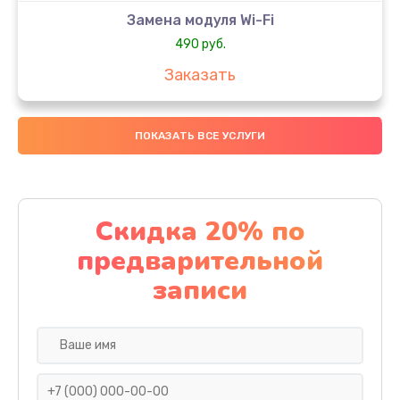
Замена модуля Wi-Fi
490 руб.
Заказать
Замена микрофона
ПОКАЗАТЬ ВСЕ УСЛУГИ
1600 руб.
Заказать
Замена аккумулятора
Скидка 20% по
1130 руб.
предварительной
Заказать
записи
Замена дисплея (экрана)
690 руб.
Заказать