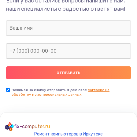
Если у вас остались вопросы напишите нам,
Ремонт шлейфа
наши специалисты с радостью ответят вам!
690 руб.
Заказать
Замена камеры (внешней или внутренней)
450 руб.
Заказать
Замена вибро элемента
450 руб.
Нажимая на кнопку отправить я даю свое
согласие на
Заказать
обработку моих персональных данных.
Ремонт цепей питания платы
1490 руб.
fix-computer.ru
Заказать
Ремонт компьютеров в Иркутске