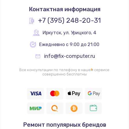
Восстановление дорожек платы
Контактная информация
400 руб.
+7 (395) 248-20-31
Заказать
Иркутск
,
 ул. Урицкого, 4
Замена слухового динамика
Ежедневно с 9:00 до 21:00
350 руб.
Заказать
info@fix-computer.ru
Настройка программного обеспечения
Все консультации по телефону в нашем сервисе
совершенно бесплатны
500 руб.
Заказать
Прошивка устройства (с сохранением данных)
3300 руб.
Заказать
Ремонт популярных брендов