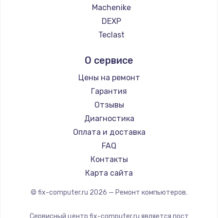
Замена тачпада
Machenike
990 руб.
DEXP
Заказать
Teclast
Intel
Замена динамика
О сервисе
Beelink
1500 руб.
CHUWI
Цены на ремонт
Заказать
Гарантия
Отзывы
Замена экрана
Диагностика
1530 руб.
Оплата и доставка
Заказать
FAQ
Контакты
Замена шлейфа матрицы
Карта сайта
1130 руб.
© fix-computer.ru
2026
— Ремонт компьютеров.
Заказать
Сервисный центр fix-computer.ru является пост