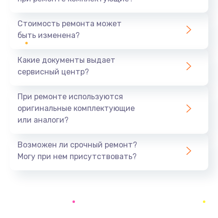
Замена модуля HDMI
590 руб.
Стоимость ремонта может
быть изменена?
Заказать
Какие документы выдает
Замена задней крышки устройства
сервисный центр?
790 руб.
Заказать
При ремонте используются
оригинальные комплектующие
Замена микросхемы (звук, контроллер,
или аналоги?
процессор)
2100 руб.
Возможен ли срочный ремонт?
Заказать
Могу при нем присутствовать?
Замена кнопки включения/выключения
600 руб.
Заказать