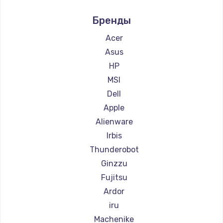
Ремонт компьютеров Intel
990 руб.
Бренды
Ремонт компьютеров Beelink
Заказать
Ремонт компьютеров CHUWI
Acer
Замена SSD
Asus
895 руб.
HP
MSI
Заказать
Dell
Замена клавиатуры
Apple
1290 руб.
Alienware
Irbis
Заказать
Thunderobot
Замена корпуса
Ginzzu
890 руб.
Fujitsu
Заказать
Ardor
iru
Замена тачпада
Machenike