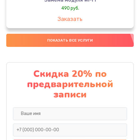
490 руб.
Заказать
Замена микрофона
ПОКАЗАТЬ ВСЕ УСЛУГИ
1600 руб.
Заказать
Замена аккумулятора
Скидка 20% по
1130 руб.
предварительной
Заказать
записи
Замена дисплея (экрана)
690 руб.
Заказать
Замена тачскрина