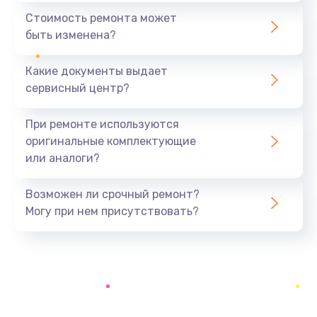
590 руб.
Стоимость ремонта может
быть изменена?
Заказать
Какие документы выдает
Замена задней крышки устройства
сервисный центр?
790 руб.
Заказать
При ремонте используются
оригинальные комплектующие
Замена микросхемы (звук, контроллер,
или аналоги?
процессор)
2100 руб.
Возможен ли срочный ремонт?
Заказать
Могу при нем присутствовать?
Замена кнопки включения/выключения
600 руб.
Заказать