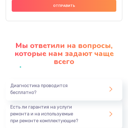
740 руб.
Заказать
Замена разъема питания
790 руб.
Мы ответили на вопросы,
Заказать
которые нам задают чаще
всего
Замена мультиконтроллера
1190 руб.
Заказать
Диагностика проводится
бесплатно?
Замена аудио разъема
790 руб.
Есть ли гарантия на услуги
Заказать
ремонта и на используемые
при ремонте комплектующие?
Замена модуля HDMI