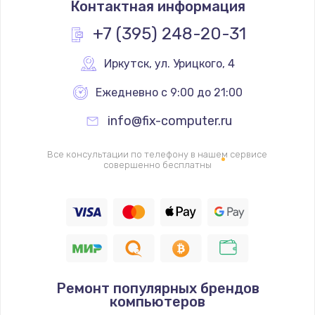
Контактная информация
400 руб.
+7 (395) 248-20-31
Заказать
Иркутск
,
 ул. Урицкого, 4
Замена слухового динамика
Ежедневно с 9:00 до 21:00
350 руб.
Заказать
info@fix-computer.ru
Настройка программного обеспечения
Все консультации по телефону в нашем сервисе
совершенно бесплатны
500 руб.
Заказать
Прошивка устройства (с сохранением данных)
3300 руб.
Заказать
Ремонт популярных брендов
компьютеров
Прошивка устройства (без сохранения данных)