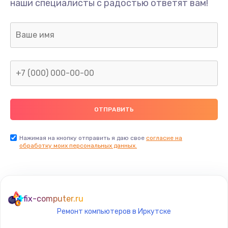
Ремонт шлейфа
наши специалисты с радостью ответят вам!
690 руб.
Заказать
Замена камеры (внешней или внутренней)
450 руб.
Заказать
Замена вибро элемента
450 руб.
Нажимая на кнопку отправить я даю свое
согласие на
Заказать
обработку моих персональных данных.
Ремонт цепей питания платы
1490 руб.
fix-computer.ru
Заказать
Ремонт компьютеров в Иркутске
Восстановление дорожек платы