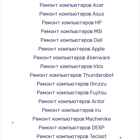
Ремонт компьютеров Acer
550 руб.
Ремонт компьютеров Asus
Заказать
Ремонт компьютеров HP
Ремонт компьютеров MSI
Замена лотка Flash
Ремонт компьютеров Dell
750 руб.
Ремонт компьютеров Apple
Заказать
Ремонт компьютеров Alienware
Ремонт компьютеров Irbis
Замена лотка SIM
Ремонт компьютеров Thunderobot
790 руб.
Ремонт компьютеров Ginzzu
Заказать
Ремонт компьютеров Fujitsu
Ремонт компьютеров Ardor
Замена северного моста
Ремонт компьютеров iru
2300 руб.
Ремонт компьютеров Machenike
Заказать
Ремонт компьютеров DEXP
Ремонт компьютеров Teclast
Восстановление данных