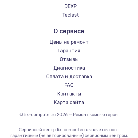
990 руб.
DEXP
Заказать
Teclast
Intel
Замена динамика
О сервисе
Beelink
1500 руб.
CHUWI
Цены на ремонт
Заказать
Гарантия
Отзывы
Замена экрана
Диагностика
1530 руб.
Оплата и доставка
Заказать
FAQ
Контакты
Замена шлейфа матрицы
Карта сайта
1130 руб.
© fix-computer.ru
2026
— Ремонт компьютеров.
Заказать
Сервисный центр fix-computer.ru является пост
Замена USB порта
гарантийным (не авторизованным) сервисным центром.