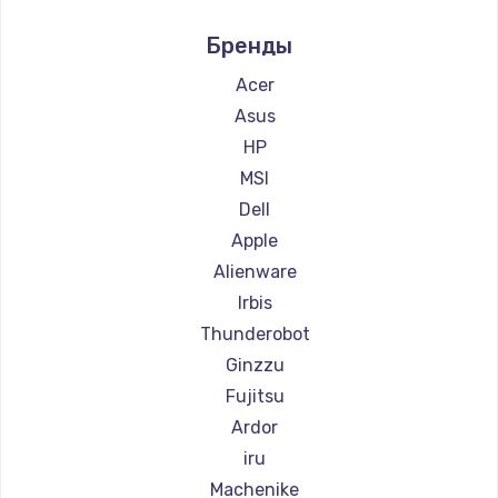
Ремонт компьютеров Intel
990 руб.
Бренды
Ремонт компьютеров Beelink
Заказать
Ремонт компьютеров CHUWI
Acer
Замена SSD
Asus
895 руб.
HP
MSI
Заказать
Dell
Замена клавиатуры
Apple
1290 руб.
Alienware
Irbis
Заказать
Thunderobot
Замена корпуса
Ginzzu
890 руб.
Fujitsu
Заказать
Ardor
iru
Замена тачпада
Machenike