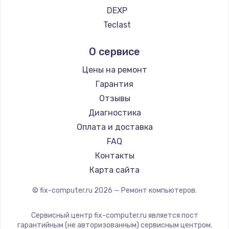
990 руб.
DEXP
Заказать
Teclast
Intel
Замена динамика
О сервисе
Beelink
1500 руб.
CHUWI
Цены на ремонт
Заказать
Гарантия
Отзывы
Замена экрана
Диагностика
1530 руб.
Оплата и доставка
Заказать
FAQ
Контакты
Замена шлейфа матрицы
Карта сайта
1130 руб.
© fix-computer.ru
2026
— Ремонт компьютеров.
Заказать
Сервисный центр fix-computer.ru является пост
Замена USB порта
гарантийным (не авторизованным) сервисным центром.