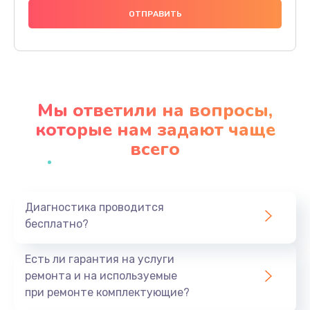
740 руб.
Заказать
Замена разъема питания
790 руб.
Мы ответили на вопросы,
Заказать
которые нам задают чаще
всего
Замена мультиконтроллера
1190 руб.
Заказать
Диагностика проводится
бесплатно?
Замена аудио разъема
790 руб.
Есть ли гарантия на услуги
Заказать
ремонта и на используемые
при ремонте комплектующие?
Замена модуля HDMI