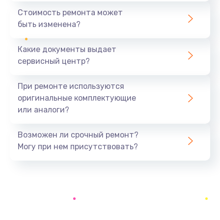
590 руб.
Стоимость ремонта может
быть изменена?
Заказать
Какие документы выдает
Замена задней крышки устройства
сервисный центр?
790 руб.
Заказать
При ремонте используются
оригинальные комплектующие
Замена микросхемы (звук, контроллер,
или аналоги?
процессор)
2100 руб.
Возможен ли срочный ремонт?
Заказать
Могу при нем присутствовать?
Замена кнопки включения/выключения
600 руб.
Заказать