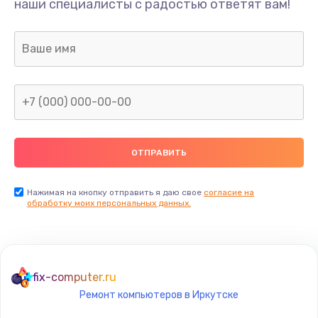
Ремонт шлейфа
наши специалисты с радостью ответят вам!
690 руб.
Заказать
Замена камеры (внешней или внутренней)
450 руб.
Заказать
Замена вибро элемента
450 руб.
Нажимая на кнопку отправить я даю свое
согласие на
Заказать
обработку моих персональных данных.
Ремонт цепей питания платы
1490 руб.
fix-computer.ru
Заказать
Ремонт компьютеров в Иркутске
Восстановление дорожек платы