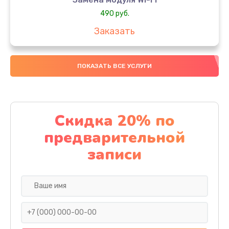
490 руб.
Заказать
Замена микрофона
ПОКАЗАТЬ ВСЕ УСЛУГИ
1600 руб.
Заказать
Замена аккумулятора
Скидка 20% по
1130 руб.
предварительной
Заказать
записи
Замена дисплея (экрана)
690 руб.
Заказать
Замена тачскрина