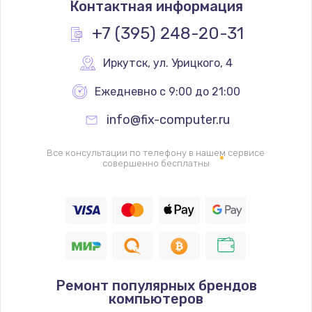
Контактная информация
400 руб.
+7 (395) 248-20-31
Заказать
Иркутск
,
 ул. Урицкого, 4
Замена слухового динамика
Ежедневно с 9:00 до 21:00
350 руб.
Заказать
info@fix-computer.ru
Настройка программного обеспечения
Все консультации по телефону в нашем сервисе
совершенно бесплатны
500 руб.
Заказать
Прошивка устройства (с сохранением данных)
3300 руб.
Заказать
Ремонт популярных брендов
компьютеров
Прошивка устройства (без сохранения данных)