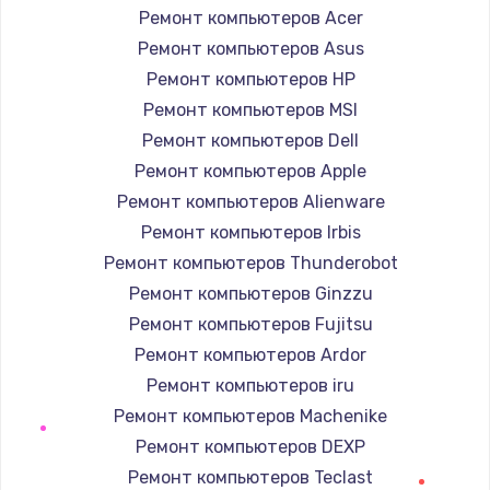
Ремонт компьютеров Acer
550 руб.
Ремонт компьютеров Asus
Заказать
Ремонт компьютеров HP
Ремонт компьютеров MSI
Замена лотка Flash
Ремонт компьютеров Dell
750 руб.
Ремонт компьютеров Apple
Заказать
Ремонт компьютеров Alienware
Ремонт компьютеров Irbis
Замена лотка SIM
Ремонт компьютеров Thunderobot
790 руб.
Ремонт компьютеров Ginzzu
Заказать
Ремонт компьютеров Fujitsu
Ремонт компьютеров Ardor
Замена северного моста
Ремонт компьютеров iru
2300 руб.
Ремонт компьютеров Machenike
Заказать
Ремонт компьютеров DEXP
Ремонт компьютеров Teclast
Восстановление данных