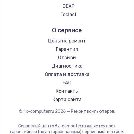
990 руб.
DEXP
Заказать
Teclast
Intel
Замена динамика
О сервисе
Beelink
1500 руб.
CHUWI
Цены на ремонт
Заказать
Гарантия
Отзывы
Замена экрана
Диагностика
1530 руб.
Оплата и доставка
Заказать
FAQ
Контакты
Замена шлейфа матрицы
Карта сайта
1130 руб.
© fix-computer.ru
2026
— Ремонт компьютеров.
Заказать
Сервисный центр fix-computer.ru является пост
Замена USB порта
гарантийным (не авторизованным) сервисным центром.