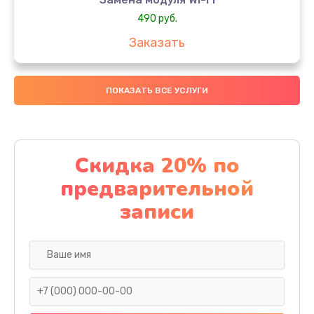
490 руб.
Заказать
Замена микрофона
ПОКАЗАТЬ ВСЕ УСЛУГИ
1600 руб.
Заказать
Замена аккумулятора
Скидка 20% по
1130 руб.
предварительной
Заказать
записи
Замена дисплея (экрана)
690 руб.
Заказать
Замена тачскрина