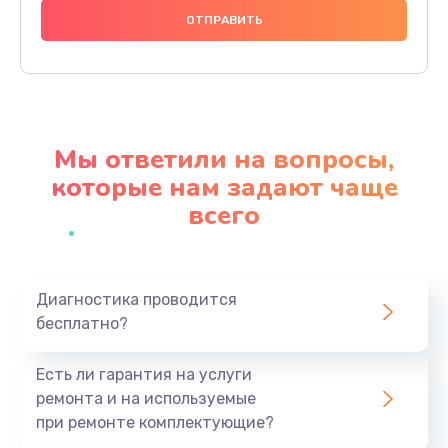
740 руб.
Заказать
Замена разъема питания
790 руб.
Мы ответили на вопросы,
Заказать
которые нам задают чаще
всего
Замена мультиконтроллера
1190 руб.
Заказать
Диагностика проводится
бесплатно?
Замена аудио разъема
790 руб.
Есть ли гарантия на услуги
Заказать
ремонта и на используемые
при ремонте комплектующие?
Замена модуля HDMI