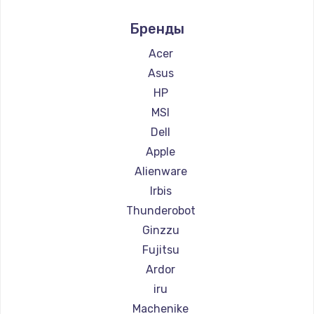
Ремонт компьютеров Intel
990 руб.
Бренды
Ремонт компьютеров Beelink
Заказать
Ремонт компьютеров CHUWI
Acer
Замена SSD
Asus
895 руб.
HP
MSI
Заказать
Dell
Замена клавиатуры
Apple
1290 руб.
Alienware
Irbis
Заказать
Thunderobot
Замена корпуса
Ginzzu
890 руб.
Fujitsu
Заказать
Ardor
iru
Замена тачпада
Machenike