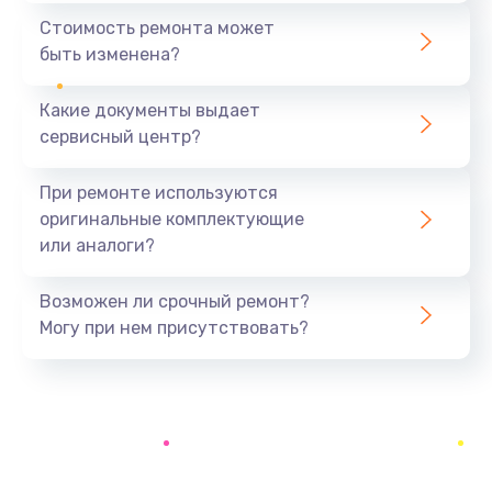
590 руб.
Стоимость ремонта может
быть изменена?
Заказать
Какие документы выдает
Замена задней крышки устройства
сервисный центр?
790 руб.
Заказать
При ремонте используются
оригинальные комплектующие
Замена микросхемы (звук, контроллер,
или аналоги?
процессор)
2100 руб.
Возможен ли срочный ремонт?
Заказать
Могу при нем присутствовать?
Замена кнопки включения/выключения
600 руб.
Заказать