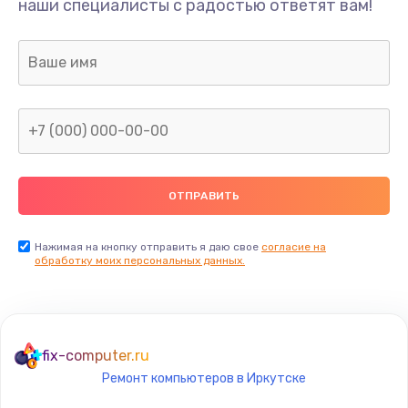
Ремонт шлейфа
наши специалисты с радостью ответят вам!
690 руб.
Заказать
Замена камеры (внешней или внутренней)
450 руб.
Заказать
Замена вибро элемента
450 руб.
Нажимая на кнопку отправить я даю свое
согласие на
Заказать
обработку моих персональных данных.
Ремонт цепей питания платы
1490 руб.
fix-computer.ru
Заказать
Ремонт компьютеров в Иркутске
Восстановление дорожек платы