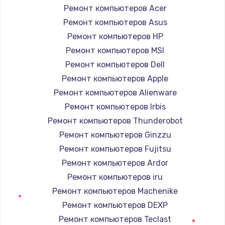
Ремонт компьютеров Acer
550 руб.
Ремонт компьютеров Asus
Заказать
Ремонт компьютеров HP
Ремонт компьютеров MSI
Замена лотка Flash
Ремонт компьютеров Dell
750 руб.
Ремонт компьютеров Apple
Заказать
Ремонт компьютеров Alienware
Ремонт компьютеров Irbis
Замена лотка SIM
Ремонт компьютеров Thunderobot
790 руб.
Ремонт компьютеров Ginzzu
Заказать
Ремонт компьютеров Fujitsu
Ремонт компьютеров Ardor
Замена северного моста
Ремонт компьютеров iru
2300 руб.
Ремонт компьютеров Machenike
Заказать
Ремонт компьютеров DEXP
Ремонт компьютеров Teclast
Восстановление данных