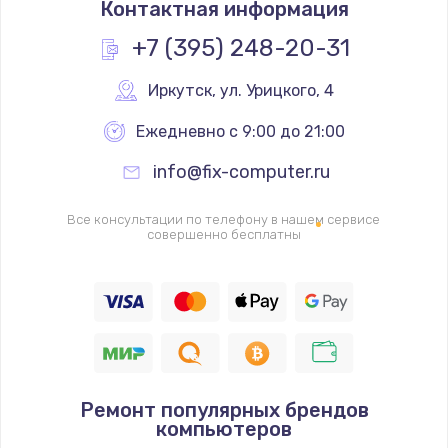
Контактная информация
400 руб.
+7 (395) 248-20-31
Заказать
Иркутск
,
 ул. Урицкого, 4
Замена слухового динамика
Ежедневно с 9:00 до 21:00
350 руб.
Заказать
info@fix-computer.ru
Настройка программного обеспечения
Все консультации по телефону в нашем сервисе
совершенно бесплатны
500 руб.
Заказать
Прошивка устройства (с сохранением данных)
3300 руб.
Заказать
Ремонт популярных брендов
компьютеров
Прошивка устройства (без сохранения данных)