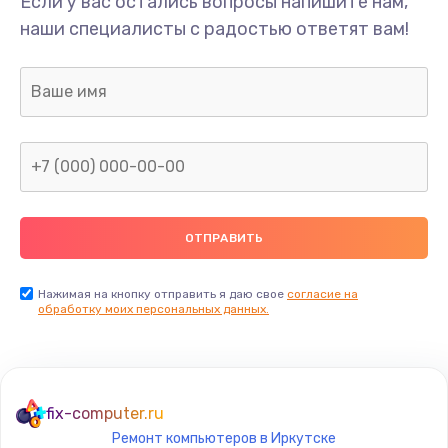
Если у вас остались вопросы напишите нам,
Замена звуковой карты
наши специалисты с радостью ответят вам!
1595 руб.
Заказать
Замена микрофона
2600 руб.
Заказать
Замена оперативной памяти
995 руб.
Заказать
Нажимая на кнопку отправить я даю свое
согласие на
обработку моих персональных данных.
Замена процессора
1500 руб.
Заказать
fix-computer.ru
Ремонт компьютеров в Иркутске