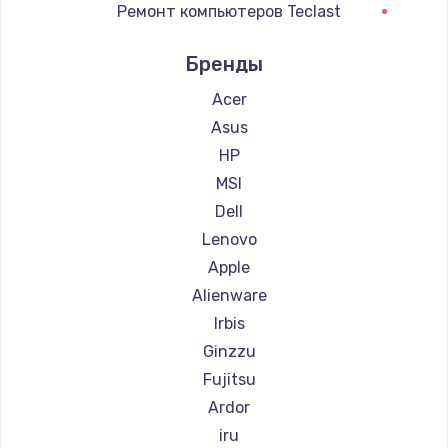
Ремонт компьютеров Teclast
1045 руб.
Ремонт компьютеров Intel
Заказать
Бренды
Ремонт компьютеров Beelink
Ремонт компьютеров CHUWI
Acer
Замена HDMI
Asus
1800 руб.
HP
Заказать
MSI
Dell
Lenovo
Apple
Alienware
Irbis
Ginzzu
Fujitsu
Ardor
iru