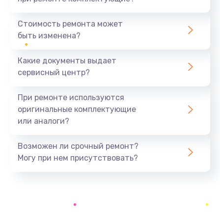
Установка драйверов
1170 руб.
Стоимость ремонта может
быть изменена?
Заказать
Какие документы выдает
Замена вебкамеры
сервисный центр?
1620 руб.
Заказать
При ремонте используются
оригинальные комплектующие
Ремонт петель крышки
или аналоги?
1045 руб.
Заказать
Возможен ли срочный ремонт?
Могу при нем присутствовать?
Настройка Wi-Fi
1260 руб.
Заказать