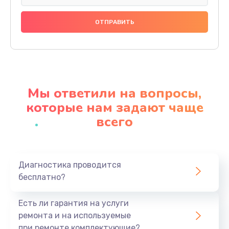
Ремонт разъема питания
1430 руб.
Заказать
Замена видеокарты
1950 руб.
Мы ответили на вопросы,
Заказать
которые нам задают чаще
всего
Ремонт цепей питания
3700 руб.
Заказать
Диагностика проводится
бесплатно?
Замена жесткого диска
1500 руб.
Есть ли гарантия на услуги
Заказать
ремонта и на используемые
при ремонте комплектующие?