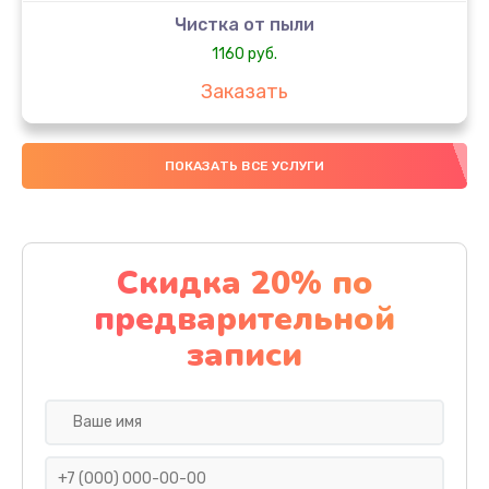
Чистка от пыли
1160 руб.
Заказать
Настройка ОС
ПОКАЗАТЬ ВСЕ УСЛУГИ
1160 руб.
Заказать
Настройка BIOS
Скидка 20% по
1495 руб.
предварительной
Заказать
записи
Замена видеочипа
2990 руб.
Заказать