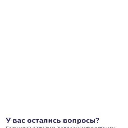
Замена шим-контроллера
2700 руб.
Заказать
Замена контроллера питания
1495 руб.
Заказать
Замена тачпада
1130 руб.
Заказать
Замена USB порта
1595 руб.
Заказать
У вас остались вопросы?