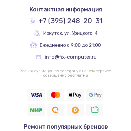
Замена системы охлаждения
Контактная информация
1200 руб.
Заказать
+7 (395) 248-20-31
Замена термопасты
Иркутск
,
 ул. Урицкого, 4
845 руб.
Ежедневно с 9:00 до 21:00
Заказать
info@fix-computer.ru
Замена шлейфа матрицы
Все консультации по телефону в нашем сервисе
1290 руб.
совершенно бесплатны
Заказать
Замена экрана
1460 руб.
Заказать
Ремонт популярных брендов
Замена северного моста