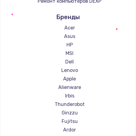
Ремонт компьютеров DEXP
Ремонт компьютеров Teclast
Бренды
Ремонт компьютеров Intel
Ремонт компьютеров Beelink
Acer
Ремонт компьютеров CHUWI
Asus
HP
MSI
Dell
Lenovo
Apple
Alienware
Irbis
Thunderobot
Ginzzu
Fujitsu
Ardor